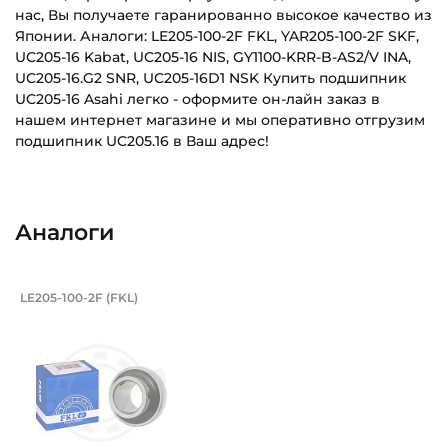
нас, Вы получаете гаранированно высокое качество из
Японии. Аналоги: LE205-100-2F FKL, YAR205-100-2F SKF,
UC205-16 Kabat, UC205-16 NIS, GY1100-KRR-B-AS2/V INA,
UC205-16.G2 SNR, UC205-16D1 NSK Купить подшипник
UC205-16 Asahi легко - оформите он-лайн заказ в
нашем интернет магазине и мы оперативно отгрузим
подшипник UC205.16 в Ваш адрес!
Внутренний диаметр (d):
Основное назначение:
25,4 мм
Для промышленного оборудования
Аналоги
Наружный диаметр (D):
Категория:
52 мм
Промышленная
Подшипник 25,4х52х34,1/15 мм, шарик
LE205-100-2F (FKL)
Ширина внутреннего кольца (B):
Подшипник LE205-100-2F FKL шариковый с круглым отверс
34,1 мм
Ширина наружного кольца (С):
17 мм
Ширина в сборе (Монтажная):