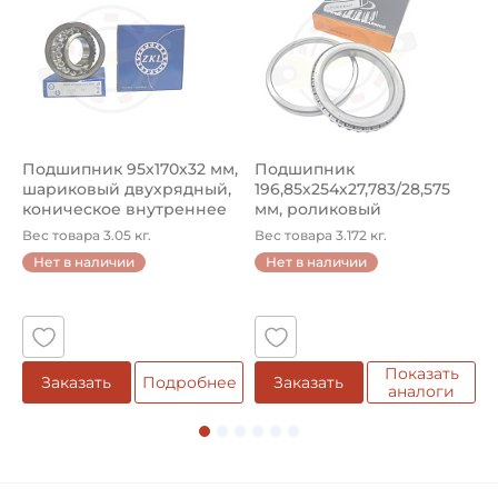
Тип UC200
Страна происхождения:
Япония
Подшипник 95х170х32 мм,
Подшипник
П
шариковый двухрядный,
196,85х254х27,783/28,575
ш
коническое внутреннее
мм, роликовый
у
кол...
однорядный конический
8
Вес товара 3.05 кг.
Вес товара 3.172 кг.
В
...
Нет в наличии
Нет в наличии
5
Показать
Заказать
Подробнее
Заказать
аналоги