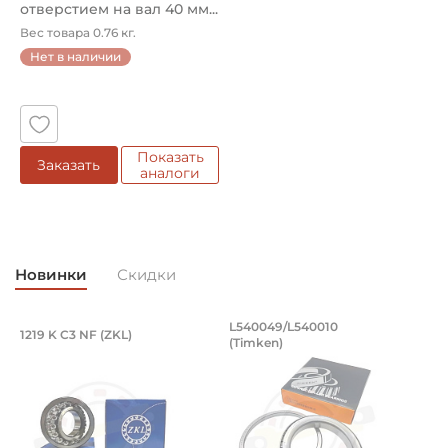
отверстием на вал 40 мм...
Вес товара 0.76 кг.
Страна происхождения:
Нет в наличии
Сербия
Показать
Заказать
аналоги
Новинки
Скидки
Подшипник 95х170х32 мм, шариковый 
Подшипник 196,85х
L540049/L540010
1219 K C3 NF (ZKL)
5
(Timken)
Подшипник 95х170х32 мм, шариковый двухрядный, кони
Подшипник 196,85х254х27,78
П