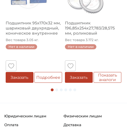
Подшипник 95х170х32 мм,
Подшипник
П
шариковый двухрядный,
196,85х254х27,783/28,575
ш
коническое внутреннее
мм, роликовый
у
кол...
однорядный конический
8
Вес товара 3.05 кг.
Вес товара 3.172 кг.
В
...
Нет в наличии
Нет в наличии
5
Показать
Заказать
Подробнее
Заказать
аналоги
Юридическим лицам
Физическим лицам
Оплата
Доставка