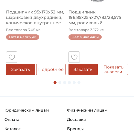
Подшипник 95х170х32 мм,
Подшипник
П
шариковый двухрядный,
196,85х254х27,783/28,575
ш
коническое внутреннее
мм, роликовый
у
кол...
однорядный конический
8
Вес товара 3.05 кг.
Вес товара 3.172 кг.
В
...
Нет в наличии
Нет в наличии
5
Показать
Заказать
Подробнее
Заказать
аналоги
Юридическим лицам
Физическим лицам
Оплата
Доставка
Каталог
Бренды