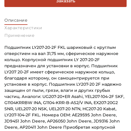
Заказать
Описание
Характеристики
Применение
Подшипник LY207-20-2F FKL шариковый с круглым
отверстием на вал 31,75 мм, сферическое наружное
кольцо. Корпусной подшипник LY 207-20-2F
предназначен для установки в корпус. Подшипник
LY207 20-2F имеет сферическое наружное кольцо,
благодаря которому, он самоцентрируется при
установке в корпус. Подшипник LY207-20 2F надежно
защищен от пыли, грязи, влаги и других грубых
частиц. Аналоги: UG207-20+ER Asahi, YEL207-104-2F SKF,
G1104KRRBW INA, G1104-KRR-B-AS2/V INA, EX207-20G2
SNR, UEL207-20 NSK, UEL207-20 NTN, HC207-20 Kabat,
LY207-104-2F FKL. Номера OEM: AE29595 John Deere,
JD9451 John Deere, AP26050 John Deere, JD9316 John
Deere, AP20411 John Deere Приобретая корпусной