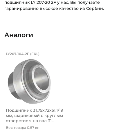
подшипник LY 207-20 2F у нас, Вы получаете
гаранированно высокое качество из Сербии.
Внутренний диаметр (d):
Основное назначение:
31,75 мм
Для сельскохозяйственной техники
Аналоги
Наружный диаметр (D):
Категория:
72 мм
Сельскохозяйственная
Подшипник 31,75х72х51,1/19 мм, шари
LY207-104-2F (FKL)
Ширина внутреннего кольца (B):
Корпусной шариковый Подшипник LY207-104-2F FKL с кру
51,1 мм
Ширина наружного кольца (С):
19 мм
Ширина в сборе (Монтажная):
51,1 мм
Подшипник 31,75х72х51,1/19
Тип посадочного отверстия на вал:
мм, шариковый с круглым
Круг
отверстием на вал 31...
Вес товара 0.57 кг.