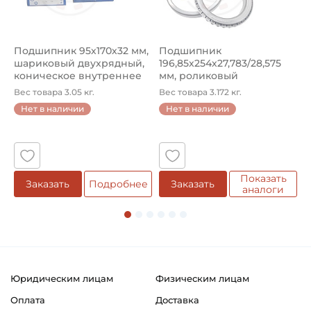
Возможность дополнительной смазки
Обозначение в программе завода:
Bearings Type LE
Подшипник 95х170х32 мм,
Подшипник
П
шариковый двухрядный,
196,85х254х27,783/28,575
ш
Классификация завода - производителя:
коническое внутреннее
мм, роликовый
у
кол...
однорядный конический
8
Корпусные шариковые подшипники типа Y
Вес товара 3.05 кг.
Вес товара 3.172 кг.
В
...
Нет в наличии
Нет в наличии
Страна происхождения:
5
Сербия
Показать
Заказать
Подробнее
Заказать
аналоги
Юридическим лицам
Физическим лицам
Оплата
Доставка