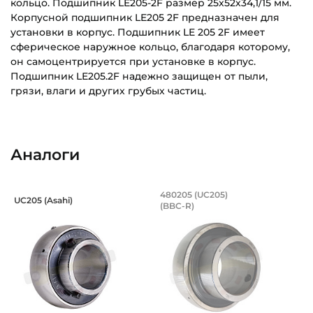
кольцо. Подшипник LE205-2F размер 25х52х34,1/15 мм.
Корпусной подшипник LE205 2F предназначен для
установки в корпус. Подшипник LE 205 2F имеет
сферическое наружное кольцо, благодаря которому,
он самоцентрируется при установке в корпус.
Подшипник LE205.2F надежно защищен от пыли,
грязи, влаги и других грубых частиц.
LE205_2F_FKL_Eskiz_RU.pdf
Внутренний диаметр (d):
Основное назначение:
Скачать (261.46 кб)
25 мм
Для сельскохозяйственной техники
Аналоги
Наружный диаметр (D):
Категория:
52 мм
Сельскохозяйственная
Подшипник 25х52х34,1/17 мм, шарико
Подшипник 25х52х3
480205 (UC205)
UC205 (Asahi)
Ширина внутреннего кольца (B):
(BBC-R)
Подшипник UC 205 Asahi - шариковый с круглым отверсти
Подшипник 480205 (UC205) (
34,1 мм
Ширина наружного кольца (С):
15 мм
Ширина в сборе (Монтажная):
34,1 мм