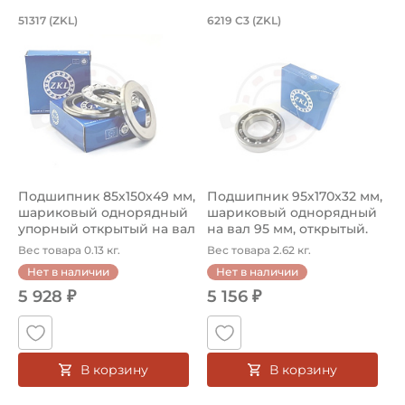
Подшипник 85х150х49 мм, шариковый 
Подшипник 95х170х
L
51317 (ZKL)
6219 C3 (ZKL)
(
Подшипник 85х150х49 мм, шариковый однорядный упор
Подшипник 95х170х32 мм, ша
П
Подшипник 85х150х49 мм,
Подшипник 95х170х32 мм,
П
шариковый однорядный
шариковый однорядный
2
упорный открытый на вал
на вал 95 мм, открытый.
р
85...
Ар...
к
Вес товара 0.13 кг.
Вес товара 2.62 кг.
В
Нет в наличии
Нет в наличии
5 928 ₽
5 156 ₽
В корзину
В корзину