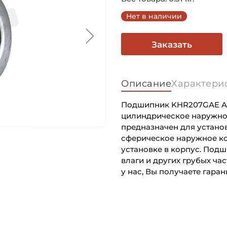
Нет в наличии
Заказать
Описание
Характери
Подшипник KHR207GAE Asa
цилиндрическое наружно
предназначен для устано
сферическое наружное ко
установке в корпус. Под
влаги и других грубых ч
у нас, Вы получаете гара
Внутренний диаметр (d):
Основное назначение:
Наружный диаметр (D):
Категория: