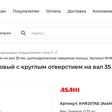
кам
Покупателям
Оплата
Доставка
Компани
метрам
ариковые подшипники типа Y
/
м на вал 35 мм, цилиндрическое наружное кольцо. Артикул KHR
овый с круглым отверстием на вал 3
asahi
Артикул: KHR207AE (Asahi
Вес товара: 0.31 кг.