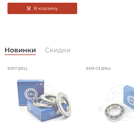
В корзину
Новинки
Скидки
Подшипник 85х150х49 мм, шариков
Подшипник 95
51317 (ZKL)
6219 C3 (ZKL)
Подшипник 85х150х49 мм, шариковый однорядный у
Подшипник 95х170х3