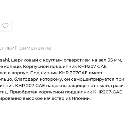
стики
Применение
hi, шариковый с круглым отверстием на вал 35 мм,
е кольцо. Корпусной подшипник KHR207 GAE
вки в корпус. Подшипник KHR 207GAE имеет
льцо, благодаря которому, он самоцентрируется при
шипник KHR 207 GAE надежно защищен от пыли, грязи,
астиц. Приобретая корпусной подшипник KHR207-GAE
нированно высокое качество из Японии.
35 мм
Универсального назначения
72 мм
Промышленная