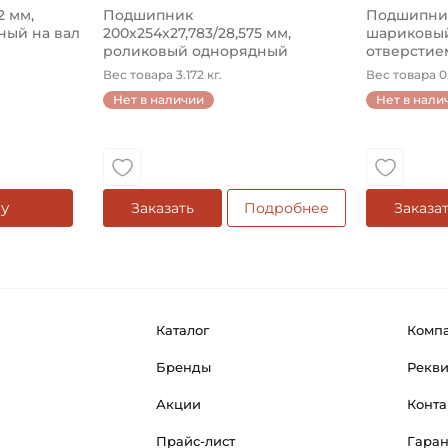
2 мм,
Подшипник
Подшипник 
ый на вал
200х254х27,783/28,575 мм,
шариковый
роликовый однорядный
отверстием
конический на ...
Вес товара 3.172 кг.
Вес товара 0.
Нет в наличии
Нет в нали
у
Заказать
Подробнее
Заказа
Каталог
Комп
Бренды
Рекв
Акции
Конта
Прайс-лист
Гара