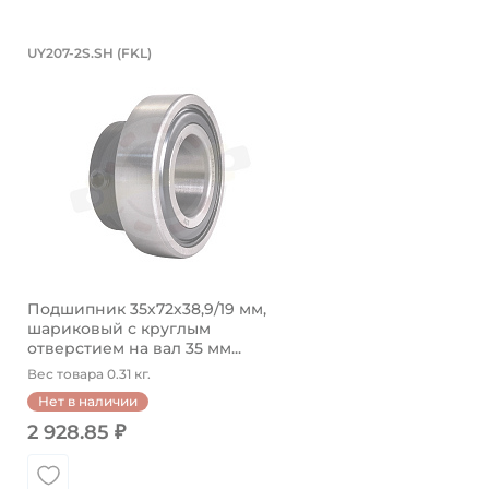
Подшипник 35х72х38,9/19 мм, шари
UY207-2S.SH (FKL)
Подшипник без смазочного отверстия UY207-2S.SH F
Подшипник 35х72х38,9/19 мм,
шариковый с круглым
отверстием на вал 35 мм...
Вес товара 0.31 кг.
Нет в наличии
2 928.85 ₽