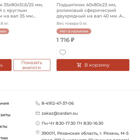
35х80х51,6/25 мм,
Подшипник 40х80х23 мм,
 с круглым
роликовый сферический
 на вал 35 мм...
двухрядный на вал 40 мм. А...
8 кг.
Вес товара 0 кг.
чии
Нет в наличии
1 716 ₽
Показать
В корзину
ть
аналоги
ания
8-4912-47-37-06
zakaz@cardan.su
изиты
Пн-Чт 8:30-17:30 Пт 8:30-16:30
кты
390011, Рязанская область, г. Рязань, М-5
нтии