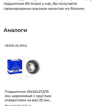
подшипник B5 Асахи у нас, Вы получаете
гаранированно высокое качество из Японии.
Внутренний диаметр (d):
Основное назначение:
25 мм
Для промышленного оборудования
Аналоги
Наружный диаметр (D):
Категория:
52 мм
Промышленная
Подшипник 25х52х27,2/15 мм, шарико
UE205-2S (FKL)
Ширина внутреннего кольца (B):
Подшипник UE205-2S FKL шариковый с круглым отверстие
27 мм
Ширина наружного кольца (С):
15 мм
Ширина в сборе (Монтажная):
27 мм
Подшипник 25х52х27,2/15
Тип посадочного отверстия на вал:
мм, шариковый с круглым
Круг
отверстием на вал 25 мм...
Вес товара 0.14 кг.