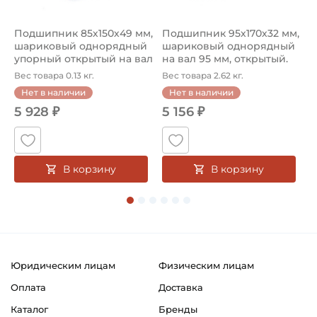
Подшипник 85х150х49 мм,
Подшипник 95х170х32 мм,
П
шариковый однорядный
шариковый однорядный
2
упорный открытый на вал
на вал 95 мм, открытый.
р
85...
Ар...
к
Вес товара 0.13 кг.
Вес товара 2.62 кг.
В
Нет в наличии
Нет в наличии
5 928 ₽
5 156 ₽
В корзину
В корзину
Юридическим лицам
Физическим лицам
Оплата
Доставка
Каталог
Бренды