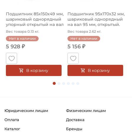
Подшипник 85х150х49 мм,
Подшипник 95х170х32 мм,
П
шариковый однорядный
шариковый однорядный
2
упорный открытый на вал
на вал 95 мм, открытый.
р
85...
Ар...
к
Вес товара 0.13 кг.
Вес товара 2.62 кг.
В
Нет в наличии
Нет в наличии
5 928 ₽
5 156 ₽
В корзину
В корзину
Юридическим лицам
Физическим лицам
Оплата
Доставка
Каталог
Бренды