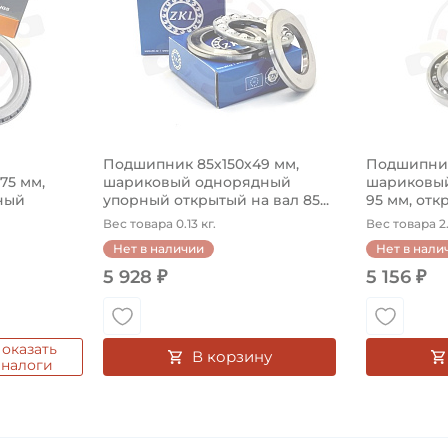
Подшипник 85х150х49 мм,
Подшипник
575 мм,
шариковый однорядный
шариковый
ный
упорный открытый на вал 85...
95 мм, откр
Вес товара 0.13 кг.
Вес товара 2.
Нет в наличии
Нет в нали
5 928 ₽
5 156 ₽
оказать
В корзину
аналоги