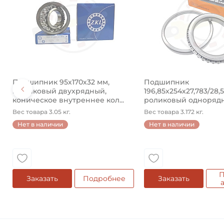
Подшипник 95х170х32 мм,
Подшипник
шариковый двухрядный,
196,85х254х27,783/28,
коническое внутреннее кол...
роликовый одноряд
конический ...
Вес товара 3.05 кг.
Вес товара 3.172 кг.
Нет в наличии
Нет в наличии
П
Заказать
Подробнее
Заказать