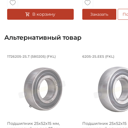
В корзину
Заказать
По
Альтернативный товар
Подшипник 25х52х15 мм, шариковый
Подшипник 25
1726205-2S.T (580205) (FKL)
6205-2S.EES (FKL)
Подшипник 1726205-2S.T (580205) FKL со сферически
Подшипник 6205-2S.
Подшипник 25х52х15 мм,
Подшипник 25х52х15 