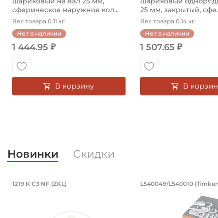
шариковый на вал 25 мм,
шариковый однорядн
сферическое наружное кол...
25 мм, закрытый, сфе..
Вес товара 0.11 кг.
Вес товара 0.14 кг.
Нет в наличии
Нет в наличии
1 444.95 ₽
1 507.65 ₽
В корзину
В корзин
Новинки
Скидки
Подшипник 95х170х32 мм, шариковы
Подшипник 19
1219 K C3 NF (ZKL)
L540049/L540010 (Timken
Подшипник 95х170х32 мм, шариковый двухрядный, к
Подшипник 196,85х2