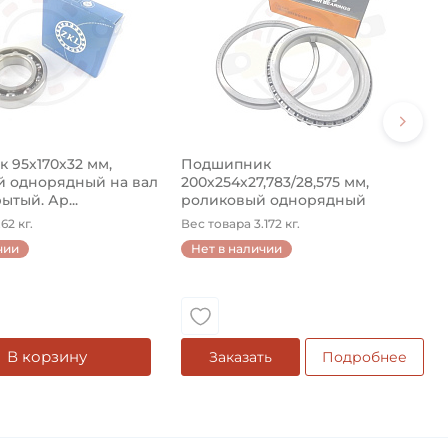
 95х170х32 мм,
Подшипник
 однорядный на вал
200х254х27,783/28,575 мм,
ытый. Ар...
роликовый однорядный
конический на ...
62 кг.
Вес товара 3.172 кг.
чии
Нет в наличии
В корзину
Заказать
Подробнее