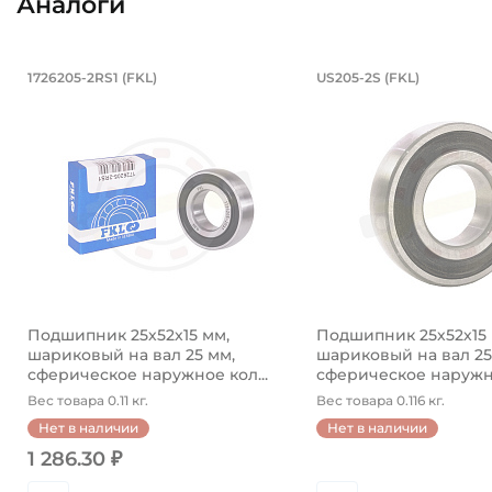
Аналоги
Подшипник 25х52х15 мм, шариковый
Подшипник 25
1726205-2RS1 (FKL)
US205-2S (FKL)
Подшипник 1726205-2RS1 FKL шариковый на вал 25 м
Подшипник US205-2S
Подшипник 25х52х15 мм,
Подшипник 25х52х15 
шариковый на вал 25 мм,
шариковый на вал 25
сферическое наружное кол...
сферическое наружно
Вес товара 0.11 кг.
Вес товара 0.116 кг.
Нет в наличии
Нет в наличии
1 286.30 ₽