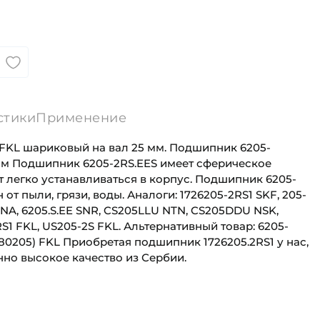
стики
Применение
FKL шариковый на вал 25 мм. Подшипник 6205-
 мм Подшипник 6205-2RS.EES имеет сферическое
 легко устанавливаться в корпус. Подшипник 6205-
т пыли, грязи, воды. Аналоги: 1726205-2RS1 SKF, 205-
INA, 6205.S.EE SNR, CS205LLU NTN, CS205DDU NSK,
S1 FKL, US205-2S FKL. Альтернативный товар: 6205-
(580205) FKL Приобретая подшипник 1726205.2RS1 у нас,
но высокое качество из Сербии.
25 мм
Для сельскохозяйственной техники
52 мм
Сельскохозяйственная