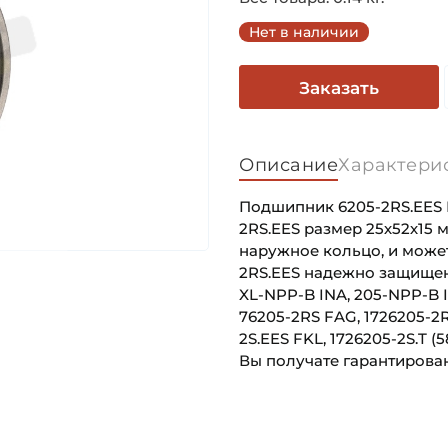
Нет в наличии
Заказать
Описание
Характери
Подшипник 6205-2RS.EES 
2RS.EES размер 25х52х15
наружное кольцо, и может
2RS.EES надежно защищен о
XL-NPP-B INA, 205-NPP-B 
76205-2RS FAG, 1726205-2R
2S.EES FKL, 1726205-2S.T 
Вы получате гарантирован
Внутренний диаметр (d):
Основное назначение:
Наружный диаметр (D):
Категория: