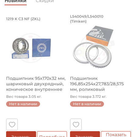
Новинки
Скидки
Классификация завода - производителя:
Запасные части KABAT для сельхозтехники
Подшипник 95х170х32 мм, шариковый 
Подшипник 196,85х
L540049/L540010
1219 K C3 NF (ZKL)
5
(Timken)
Подшипник 95х170х32 мм, шариковый двухрядный, кони
Подшипник 196,85х254х27,78
П
Страна происхождения:
Малайзия
Подшипник 95х170х32 мм,
Подшипник
П
шариковый двухрядный,
196,85х254х27,783/28,575
ш
коническое внутреннее
мм, роликовый
у
кол...
однорядный конический
8
Вес товара 3.05 кг.
Вес товара 3.172 кг.
В
...
Нет в наличии
Нет в наличии
5
Показать