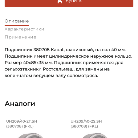
Купить
Описание
Характеристики
Применение
Подшипник 380708 Kabat, шариковый, на вал 40 мм.
Подшипник имеет цилиндрическое наружное кольцо.
Размер 40х85х35 мм. Подшипник применяется для
сельхозтехники Ростсельмаш, для замены на
коленчатом ведущем валу соломотряса.
Внутренний диаметр (d):
Основное назначение:
40 мм
Для сельскохозяйственной техники
Аналоги
Наружный диаметр (D):
Категория:
85 мм
Сельскохозяйственная
РСМ/подшипник 40х85х23/23 мм, шари
РСМ/подшипник 40х
UH209/40-2T.SH
UH209/40-2S.SH
Ширина внутреннего кольца (B):
Для сельхозтехники:
(380708) (FKL)
(380708) (FKL)
Подшипник UH209/40-2S.SH (380708) FKL, шариковый на
Подшипник UH209/40-2S.SH (
35 мм
Ростсельмаш, на коленчатый ведущий вал соломотряса