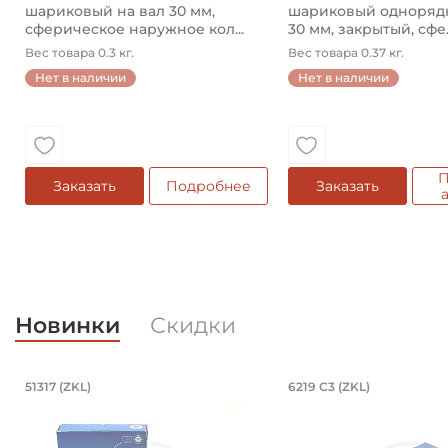
шариковый на вал 30 мм,
шариковый однорядн
сферическое наружное кол...
30 мм, закрытый, сфе..
Вес товара 0.3 кг.
Вес товара 0.37 кг.
Нет в наличии
Нет в наличии
П
Заказать
Подробнее
Заказать
Новинки
Скидки
Подшипник 85х150х49 мм, шариков
Подшипник 95
51317 (ZKL)
6219 C3 (ZKL)
Подшипник 85х150х49 мм, шариковый однорядный у
Подшипник 95х170х3