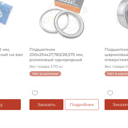
2 мм,
Подшипник
Подшипник 
ый на вал
200х254х27,783/28,575 мм,
шариковый
роликовый однорядный
отверстием
конический на ...
Вес товара 3.172 кг.
Вес товара 0.
Нет в наличии
Нет в нали
у
Заказать
Подробнее
Заказа