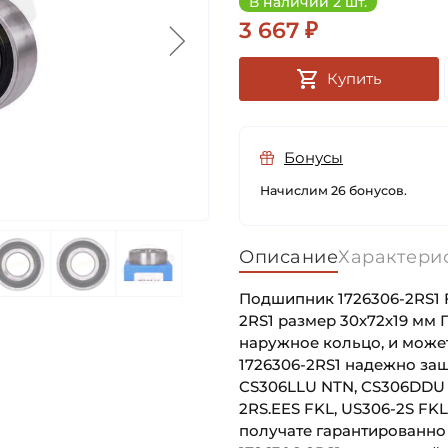
В наличии 2 шт.
3 667 ₽
Купить
Бонусы
Начислим 26 бонусов.
Описание
Характери
Подшипник 1726306-2RS1 
2RS1 размер 30х72х19 мм
наружное кольцо, и може
1726306-2RS1 надежно защ
CS306LLU NTN, CS306DDU N
2RS.EES FKL, US306-2S FK
получате гарантированно