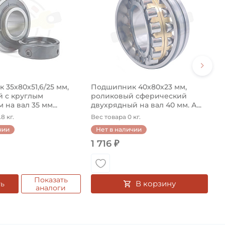
35х80х51,6/25 мм,
Подшипник 40х80х23 мм,
 с круглым
роликовый сферический
 на вал 35 мм...
двухрядный на вал 40 мм. А...
8 кг.
Вес товара 0 кг.
чии
Нет в наличии
1 716 ₽
Показать
В корзину
ть
аналоги