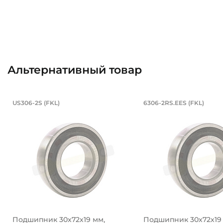
Альтернативный товар
Подшипник 30х72х19 мм, шариковы
Подшипник 30
US306-2S (FKL)
6306-2RS.EES (FKL)
Подшипник US306-2S FKL шариковый на вал 30 мм. По
Подшипник 6306-2RS
Подшипник 30х72х19 мм,
Подшипник 30х72х19