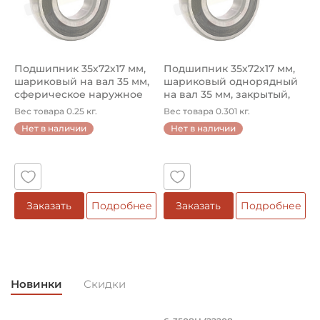
Смазка:
Смазка на весь срок службы
Обозначение в программе завода:
Подшипник 35х72х17 мм,
Подшипник 35х72х17 мм,
Bearings Type 172
шариковый на вал 35 мм,
шариковый однорядный
сферическое наружное
на вал 35 мм, закрытый,
кол...
сфе...
Классификация завода - производителя:
Вес товара 0.25 кг.
Вес товара 0.301 кг.
Корпусные шариковые подшипники типа Y
Нет в наличии
Нет в наличии
Страна происхождения:
Сербия
Заказать
Подробнее
Заказать
Подробнее
Новинки
Скидки