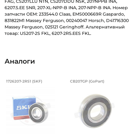
FAG, CS207LLU NTN, CS207DDU NSK, 207NPPB INA,
6207.S.EE SNR, 207-XL-NPP-B INA, 207-NPP-B INA. Номер
запчасти OEM: 233544.0 Claas, EMS000669R Gaspardo,
831822М1 Massey Ferguson, 00240047 Horsch, D41716300
Massey Ferguson, 025121 Geringhoff. Альтернативный
товар: US207-2S FKL, 6207-2RS.EES FKL.
1726207_2RS1_FKL_Eskiz_RU.pdf
Внутренний диаметр (d):
Основное назначение:
Скачать (254.23 кб)
35 мм
Для сельскохозяйственной техники
Аналоги
Наружный диаметр (D):
Категория:
72 мм
Сельскохозяйственная
Подшипник 35х72х17 мм, шариковый н
Подшипник 35х72х1
1726207-2RS1 (SKF)
CB207GP (GoPart)
Ширина внутреннего кольца (B):
Подшипник 1726207-2RS1 SKF со сферическим наружным к
Подшипник CB207GP GoPart с
17 мм
Ширина наружного кольца (С):
17 мм
Ширина в сборе (Монтажная):
17 мм