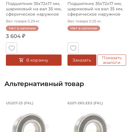
Подшипник 35х72х17 мм,
Подшипник 35х72х17 мм,
Динамическая грузоподъёмность "C":
шариковый на вал 35 мм,
шариковый на вал 35 мм,
25,5 кН
сферическое наружное
сферическое наружное
кол...
кол...
Вес товара 0.29 кг.
Вес товара 0.25 кг.
Статическая грузоподъёмность "Сo":
Нет в наличии
Нет в наличии
15,3 кН
3 604 ₽
Тип посадочного отверстия на вал:
Круг
Показать
В корзину
Заказать
Тип наружного кольца:
аналоги
Сферическое
Вид уплотнения:
Альтернативный товар
Уплотнение 2RS1
Способ фиксации на вал:
Подшипник 35х72х17 мм, шариковый н
Подшипник 35х72х1
US207-2S (FKL)
6207-2RS.EES (FKL)
Натяг
Подшипник US207-2S FKL со сферическим наружным кольцо
Подшипник 6207-2RS.EES FKL 
Способ фиксации подшипника в корпусе:
Шероховатость