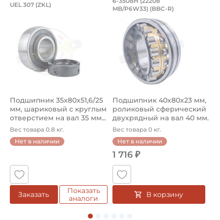
Подшипник 35х80х51,6/25 мм, шарико
Подшипник 40х80х2
6-3508Н (22208
W
UEL 307 (ZKL)
MB/P6W33) (BBC-R)
(
Подшипник 35х80х51,6/25 мм, шариковый с круглым отве
Подшипник 6-3508Н (22208 M
П
Подшипник 35х80х51,6/25
Подшипник 40х80х23 мм,
П
мм, шариковый с круглым
роликовый сферический
3
отверстием на вал 35 мм...
двухрядный на вал 40 мм.
ш
А...
ш
Вес товара 0.8 кг.
Вес товара 0 кг.
В
о
Нет в наличии
Нет в наличии
1 716 ₽
1
Показать
В корзину
Заказать
аналоги