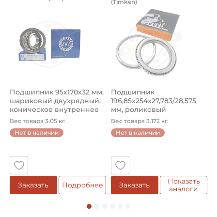
(Timken)
Подшипник 95х170х32 мм, шариковый двухрядный, кони
Подшипник 196,85х254х27,78
П
Подшипник 95х170х32 мм,
Подшипник
П
шариковый двухрядный,
196,85х254х27,783/28,575
ш
коническое внутреннее
мм, роликовый
у
кол...
однорядный конический
8
Вес товара 3.05 кг.
Вес товара 3.172 кг.
В
...
Нет в наличии
Нет в наличии
5
Показать
Заказать
Подробнее
Заказать
аналоги