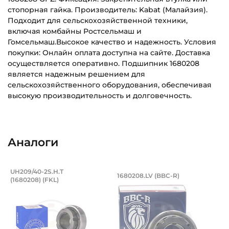
стопорная гайка. Производитель: Kabat (Малайзия).
Подходит для сельскохозяйственной техники,
включая комбайны Ростсельмаш и
Гомсельмаш.Высокое качество и надежность. Условия
покупки: Онлайн оплата доступна на сайте. Доставка
осуществляется оперативно. Подшипник 1680208
является надежным решением для
сельскохозяйственного оборудования, обеспечивая
высокую производительность и долговечность.
Внутренний диаметр (d):
Основное назначение:
40 мм
Для сельскохозяйственной техники
Аналоги
Наружный диаметр (D):
Категория:
85 мм
Сельскохозяйственная
РСМ/подшипник 40х85х39/21 мм, шарик
Подшипник 40х85х3
UH209/40-2S.H.T
1680208.LV (BBC-R)
Ширина внутреннего кольца (B):
Для сельхозтехники:
(1680208) (FKL)
Подшипник UH209/40-2S.H.T (1680208) FKL - шариковый с
Подшипник 40х85х39/21 мм, 
39 мм
комбайны Ростсельмаш и Гомсельмаш
Ширина наружного кольца (С):
Для комбайна:
21 мм
Да