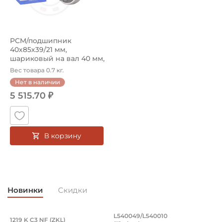
Страна происхождения:
Малайзия
РСМ/подшипник
40х85х39/21 мм,
шариковый на вал 40 мм,
сферическое наруж...
Вес товара 0.7 кг.
Нет в наличии
5 515.70 ₽
В корзину
Новинки
Скидки
Подшипник 95х170х32 мм, шариковый 
Подшипник 196,85х
L540049/L540010
1219 K C3 NF (ZKL)
5