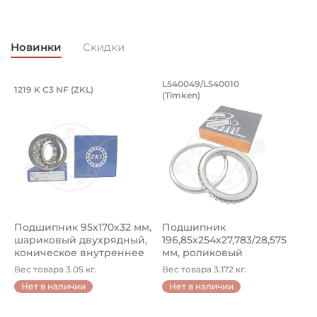
Новинки
Скидки
Подшипник 95х170х32 мм, шариковый 
Подшипник 196,85х
L540049/L540010
1219 K C3 NF (ZKL)
5
(Timken)
Подшипник 95х170х32 мм, шариковый двухрядный, кони
Подшипник 196,85х254х27,78
П
Подшипник 95х170х32 мм,
Подшипник
П
шариковый двухрядный,
196,85х254х27,783/28,575
ш
коническое внутреннее
мм, роликовый
у
кол...
однорядный конический
8
Вес товара 3.05 кг.
Вес товара 3.172 кг.
В
...
Нет в наличии
Нет в наличии
5