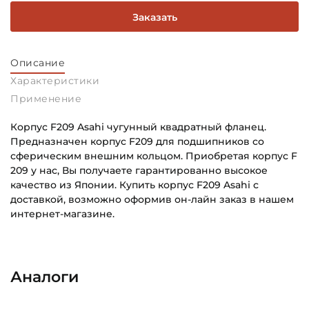
Заказать
Описание
Характеристики
Применение
Корпус F209 Asahi чугунный квадратный фланец.
Предназначен корпус F209 для подшипников со
сферическим внешним кольцом. Приобретая корпус F
209 у нас, Вы получаете гарантированно высокое
качество из Японии. Купить корпус F209 Asahi с
доставкой, возможно оформив он-лайн заказ в нашем
интернет-магазине.
Тип корпуса:
Основное назначение:
Квадратный литой корпус
Для промышленного оборудования
Аналоги
Тип наружного кольца:
Категория:
Сферическое
Промышленная