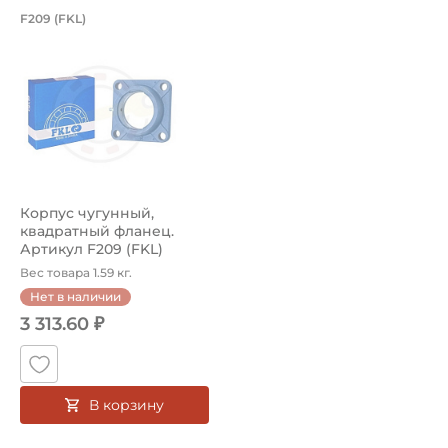
Корпус чугунный, квадратный фланец.
F209 (FKL)
Смазка:
Корпус F209 FKL чугунный квадратный фланец. Предназ
Возможность дополнительной смазки
Материал:
Чугун
Страна происхождения:
Япония
Корпус чугунный,
квадратный фланец.
Артикул F209 (FKL)
Вес товара 1.59 кг.
Нет в наличии
3 313.60 ₽
В корзину