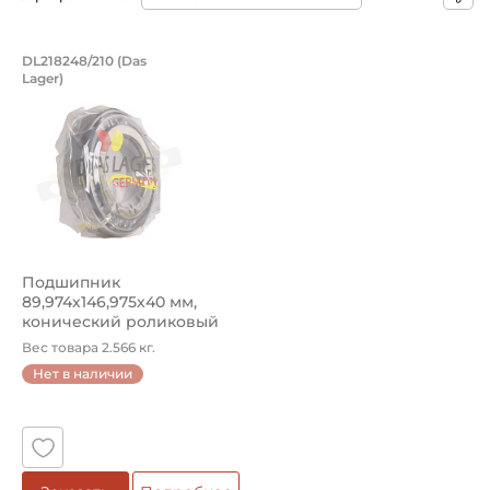
Подшипник 89,974х146,975х40 мм, ко
DL218248/210 (Das
Lager)
Подшипник DL218248/218210 Das Lager конический роли
Подшипник
89,974х146,975х40 мм,
конический роликовый
однорядный на вал ...
Вес товара 2.566 кг.
Нет в наличии