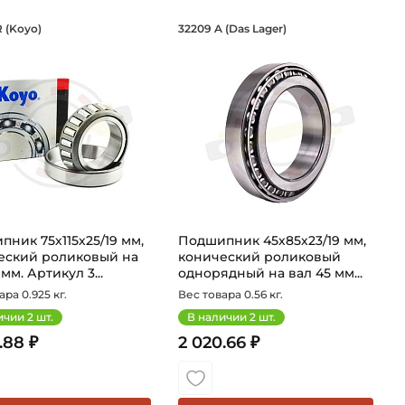
иковый на вал 45 мм. Артикул 30309
 мм, конический роликовый однорядн
шипник 75х115х25/19 мм, конический 
Подшипник 45х85х23/
R (Koyo)
32209 A (Das Lager)
л 45 мм. Комплект из внешней и внутреней обоймы для
роликовый однорядный на вал 70 мм. Комплект для ремон
пник 32015 JR Koyo конический роликовый однорядный н
Подшипник 32209A Das Lager к
ник 75х115х25/19 мм,
Подшипник 45х85х23/19 мм,
еский роликовый на
конический роликовый
 мм. Артикул 3...
однорядный на вал 45 мм...
ара 0.925 кг.
Вес товара 0.56 кг.
ичии
2
шт.
В наличии
2
шт.
.88 ₽
2 020.66 ₽