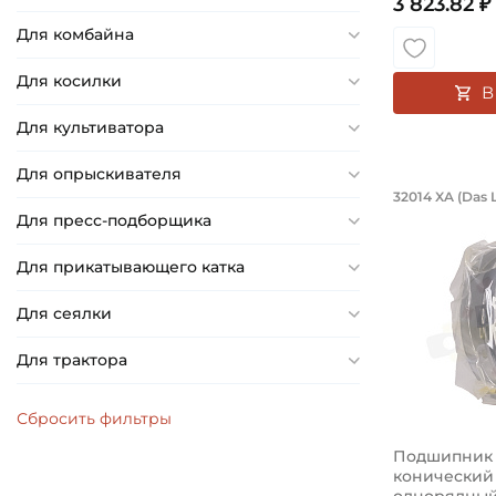
3 823.82 ₽
29 мм
Для комбайна
30 мм
Для косилки
В
31 мм
Для культиватора
32 мм
33 мм
Для опрыскивателя
Подшипн
35 мм
32014 XA (Das 
Подшипник 
Для пресс-подборщика
36 мм
38 мм
Для прикатывающего катка
40 мм
Для сеялки
41,275 мм
Для трактора
46 мм
48 мм
66,675 мм
Подшипник 7
23,5 мм
конический