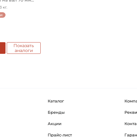
на вал 70 мм...
 кг.
ии
Показать
аналоги
Каталог
Комп
Бренды
Рекв
Акции
Конта
Прайс-лист
Гара