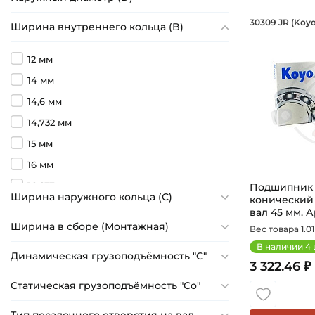
Подшипн
30309 JR (Koyo
Ширина внутреннего кольца (B)
Подшипник 
12 мм
14 мм
14,6 мм
14,732 мм
15 мм
16 мм
16,637 мм
Подшипник 4
Ширина наружного кольца (С)
конический
16,764 мм
вал 45 мм. Ар
Ширина в сборе (Монтажная)
17 мм
Вес товара 1.01 
В наличии
4
18 мм
Динамическая грузоподъёмность "C"
3 322.46 ₽
18,288 мм
Статическая грузоподъёмность "Сo"
19 мм
19,05 мм