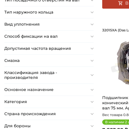
Тип посадочного отверстия на вал
В
19,812 мм
Тип наружного кольца
19,84 мм
Вид уплотнения
19,842 мм
Подшипн
32015XA (Das L
20 мм
Подшипник 
Способ фиксации на вал
21 мм
Допустимая частота вращения
21,501 мм
22 мм
Смазка
22,225 мм
Классификация завода -
23 мм
производителя
24 мм
Основное назначение
25 мм
Подшипник 7
Категория
25,4 мм
конический
вал 75 мм. Ар
26 мм
Страна происхождения
Вес товара 0.8
27 мм
В наличии
2
Для бороны
28 мм