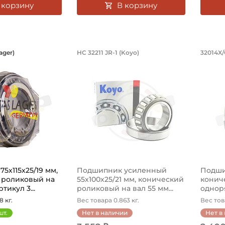
 корзину
В корзину
ик 75х115х25/19 мм, конический рол
Подшипник усиленный 55
Под
ager)
HC 32211 JR-1 (Koyo)
32014X/
32015XA Das Lager конический роликовый однорядный на
Подшипник HC 32211 JR-1 Koyo конич
Подши
5х115х25/19 мм,
Подшипник усиленный
Подши
 роликовый на
55х100х25/21 мм, конический
конич
тикул 3...
роликовый на вал 55 мм...
одноря
8 кг.
Вес товара 0.863 кг.
Вес тов
шт.
Нет в наличии
Нет в