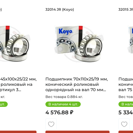
ик 45х100х25/22 мм, конический рол
Подшипник 70х110х25/19
Под
)
32014 JR (Koyo)
32015 J
30309 JR Koyo конический роликовый однорядный на ва
Подшипник 32014 JR Koyo конический 
Подши
5х100х25/22 мм,
Подшипник 70х110х25/19 мм,
Подшип
 роликовый на
конический роликовый
конич
тикул 3...
однорядный на вал 70 мм...
вал 75
кг.
Вес товара 0.884 кг.
Вес тов
шт.
В наличии
4
шт.
В нал
4 576.88 ₽
5 334