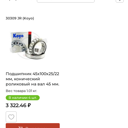
Подшипник 45х100х25/22 мм, коничес
30309 JR (Koyo)
Подшипник 30309 JR Koyo конический роликовый одноря
Подшипник 45х100х25/22
мм, конический
роликовый на вал 45 мм.
Артикул 3...
Вес товара 1.01 кг.
В наличии
4
шт.
3 322.46 ₽