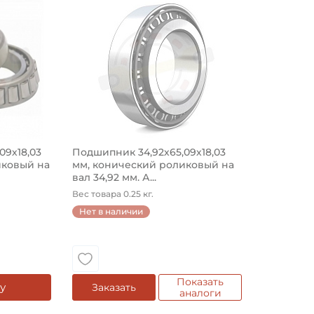
орядный на вал 34,925 мм состоит из внутреннего кольца 
M48510 Kabat конический роликовый однорядный на вал 3
Подшипник DL48548/10 Das Lager коническ
Смазка:
Страна происхождения:
09х18,03
Подшипник 34,92х65,09х18,03
иковый на
мм, конический роликовый на
вал 34,92 мм. А...
Вес товара 0.25 кг.
Нет в наличии
Показать
у
Заказать
аналоги