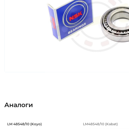
Аналоги
Подшипник 34,925х65,088х18,288/13
Подшипник 34
LM 48548/10 (Koyo)
LM48548/10 (Kabat)