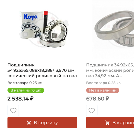
Подшипник LM 48548/10 Koyo конический роликовый одн
Подшипник LM48548/L
Подшипник
Подшипник 34,92х65,
34,925х65,088х18,288/13,970 мм,
мм, конический рол
конический роликовый на вал
вал 34,92 мм. А...
3...
Вес товара 0.25 кг.
Вес товара 0.25 кг.
В наличии
10
шт.
Нет в наличии
2 538.14 ₽
678.60 ₽
В корзину
В корзин