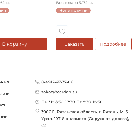
конический на ...
62 кг.
Вес товара 3.172 кг.
чии
Нет в наличии
В корзину
Заказать
Подробнее
ания
8-4912-47-37-06
zakaz@cardan.su
изиты
Пн-Чт 8:30-17:30 Пт 8:30-16:30
кты
390011, Рязанская область, г. Рязань, М-5
нтии
Урал, 197-й километр (Окружная дорога),
с2