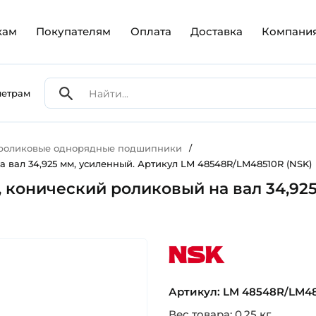
кам
Покупателям
Оплата
Доставка
Компани
метрам
 роликовые однорядные подшипники
/
а вал 34,925 мм, усиленный. Артикул LM 48548R/LM48510R (NSK)
, конический роликовый на вал 34,92
nsk
Артикул: LM 48548R/LM48
Вес товара: 0.25 кг.