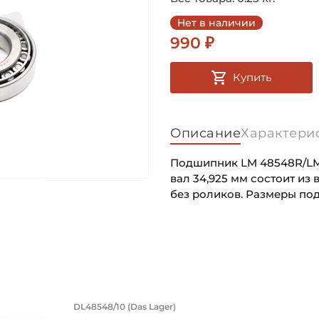
Нет в наличии
990 ₽
Купить
Описание
Характери
Подшипник LM 48548R/LM
вал 34,925 мм состоит из
без роликов. Размеры под
Внутренний диаметр (d):
Основное назначение:
Наружный диаметр (D):
Категория:
Тип посадочного отверсти
,970 мм, конический роликовый на в
,92х65,09х18,03 мм, конический роли
Подшипник 34,92х65,09х18,0
DL48548/10 (Das Lager)
Тип наружного кольца: