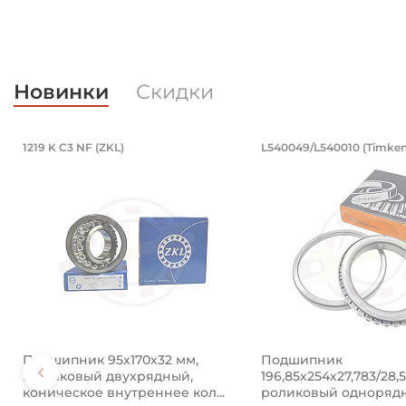
Новинки
Скидки
Подшипник 95х170х32 мм, шариковы
Подшипник 19
1219 K C3 NF (ZKL)
L540049/L540010 (Timken
Подшипник 95х170х32 мм, шариковый двухрядный, к
Подшипник 196,85х2
Подшипник 95х170х32 мм,
Подшипник
шариковый двухрядный,
196,85х254х27,783/28,
коническое внутреннее кол...
роликовый одноряд