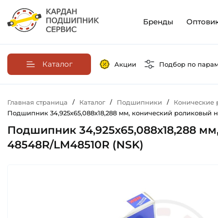
Бренды
Оптови
Каталог
Акции
Подбор по пара
Главная страница
/
Каталог
/
Подшипники
/
Конические
Подшипник 34,925х65,088х18,288 мм, конический роликовый н
Подшипник 34,925х65,088х18,288 мм
48548R/LM48510R (NSK)