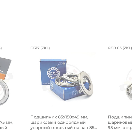
й двухрядный, коническое внутренне
6,85х254х27,783/28,575 мм, роликов
Подшипник 85х150х49 мм, ш
Подшип
)
51317 (ZKL)
6219 C3 (ZKL)
оническое внутреннее кольцо.
54х27,783/28,575 мм, роликовый однорядный конический
Подшипник 85х150х49 мм, шариковый одн
Подшипник
Подшипник 85х150х49 мм,
Подшипник
575 мм,
шариковый однорядный
шариковый
ный
упорный открытый на вал 85...
95 мм, откр