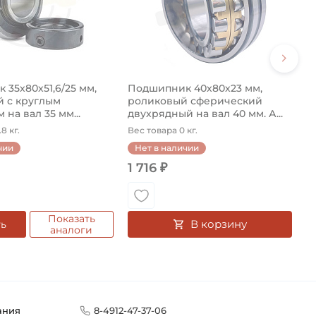
35х80х51,6/25 мм,
Подшипник 40х80х23 мм,
 с круглым
роликовый сферический
 на вал 35 мм...
двухрядный на вал 40 мм. А...
8 кг.
Вес товара 0 кг.
чии
Нет в наличии
1 716 ₽
Показать
В корзину
ть
аналоги
ания
8-4912-47-37-06