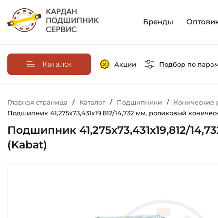
Бренды
Оптови
Каталог
Акции
Подбор по пара
Главная страница
/
Каталог
/
Подшипники
/
Конические
Подшипник 41,275х73,431х19,812/14,732 мм, роликовый коническ
Подшипник 41,275х73,431х19,812/14,7
(Kabat)