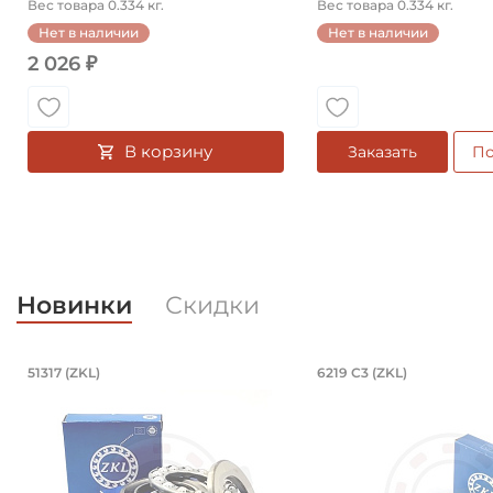
Вес товара 0.334 кг.
Вес товара 0.334 кг.
Нет в наличии
Нет в наличии
2 026 ₽
В корзину
Заказать
По
Новинки
Скидки
Подшипник 85х150х49 мм, шариков
Подшипник 95
51317 (ZKL)
6219 C3 (ZKL)
Подшипник 85х150х49 мм, шариковый однорядный у
Подшипник 95х170х3