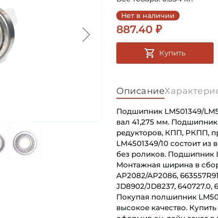
Нет в наличии
887.40 ₽
Купить
Описание
Характери
Подшипник LM501349/LM5
вал 41,275 мм. Подшипник
редукторов, КПП, РКПП, 
LM4501349/10 состоит из 
без роликов. Подшипник LM
Монтажная ширина в сборе
AP2082/AP2086, 663557R91,
JD8902/JD8237, 640727.0, 
Покупая полшипник LM501
высокое качество. Купить