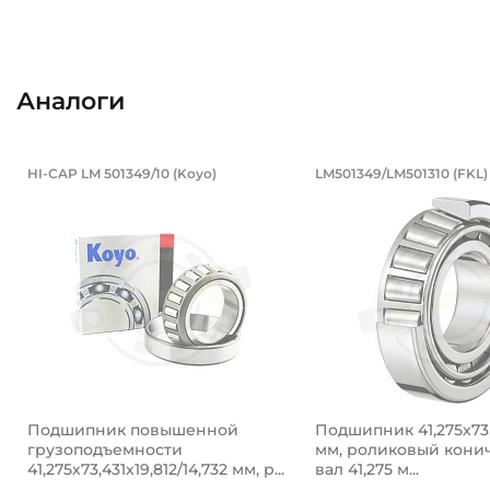
Аналоги
Подшипник повышенной грузоподъем
Подшипник 41
HI-CAP LM 501349/10 (Koyo)
LM501349/LM501310 (FKL)
Подшипник повышенной грузоподъемности HI-CAP LM 5
Подшипник LM501349
Подшипник повышенной
Подшипник 41,275х73,
грузоподъемности
мм, роликовый кони
41,275х73,431х19,812/14,732 мм, р...
вал 41,275 м...