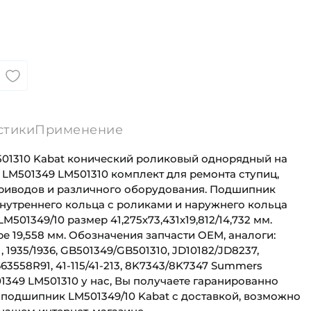
стики
Применение
01310 Kabat конический роликовый однорядный на
 LM501349 LM501310 комплект для ремонта ступиц,
приводов и различного оборудования. Подшипник
внутреннего кольца с роликами и наружнего кольца
501349/10 размер 41,275х73,431х19,812/14,732 мм.
 19,558 мм. Обозначения запчасти OEM, аналоги:
 1935/1936, GB501349/GB501310, JD10182/JD8237,
663558R91, 41-115/41-213, 8K7343/8K7347 Summers
349 LM501310 у нас, Вы получаете гаранированно
 подшипник LM501349/10 Kabat с доставкой, возможно