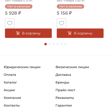
Вес товара 0.13 кг.
Вес товара 2.62 кг.
В
Нет в наличии
Нет в наличии
5 928 ₽
5 156 ₽
В корзину
В корзину
Юридическим лицам
Физическим лицам
Оплата
Доставка
Каталог
Бренды
Акции
Прайс-лист
Компания
Реквизиты
Контакты
Гарантии