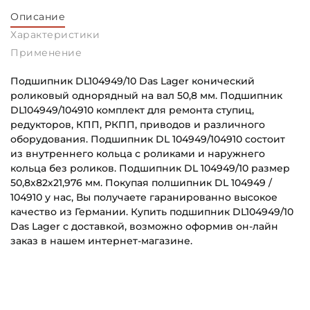
Описание
Характеристики
Применение
Подшипник DL104949/10 Das Lager конический
роликовый однорядный на вал 50,8 мм. Подшипник
DL104949/104910 комплект для ремонта ступиц,
редукторов, КПП, РКПП, приводов и различного
оборудования. Подшипник DL 104949/104910 состоит
из внутреннего кольца с роликами и наружнего
кольца без роликов. Подшипник DL 104949/10 размер
50,8х82х21,976 мм. Покупая полшипник DL 104949 /
104910 у нас, Вы получаете гаранированно высокое
качество из Германии. Купить подшипник DL104949/10
Das Lager с доставкой, возможно оформив он-лайн
заказ в нашем интернет-магазине.
Внутренний диаметр (d):
Основное назначение:
50,8 мм
Для ступицы колеса
Наружный диаметр (D):
Категория: