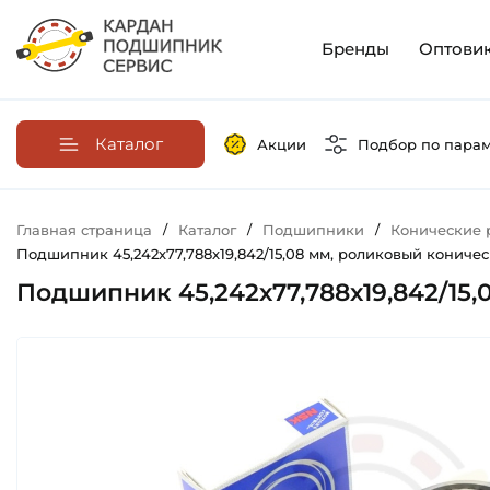
Бренды
Оптови
Каталог
Акции
Подбор по пара
Главная страница
/
Каталог
/
Подшипники
/
Конические
Подшипник 45,242х77,788х19,842/15,08 мм, роликовый коническ
Подшипник 45,242х77,788х19,842/15,