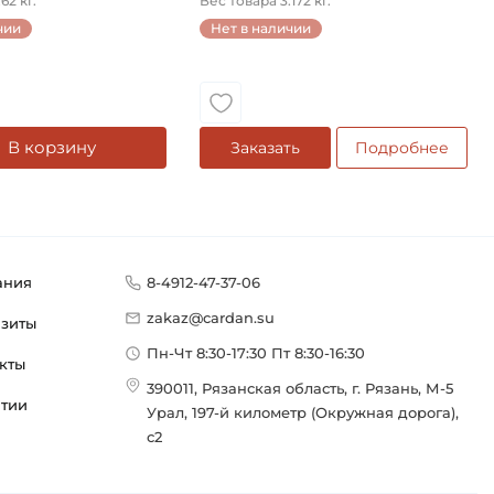
62 кг.
Вес товара 3.172 кг.
чии
Нет в наличии
В корзину
Заказать
Подробнее
ания
8-4912-47-37-06
zakaz@cardan.su
изиты
Пн-Чт 8:30-17:30 Пт 8:30-16:30
кты
390011, Рязанская область, г. Рязань, М-5
нтии
Урал, 197-й километр (Окружная дорога),
с2