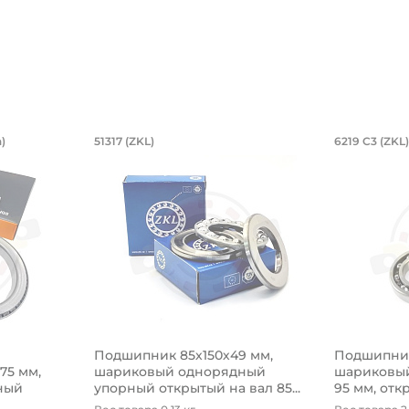
й двухрядный, коническое внутренне
6,85х254х27,783/28,575 мм, роликов
Подшипник 85х150х49 мм, ш
Подшип
)
51317 (ZKL)
6219 C3 (ZKL)
оническое внутреннее кольцо.
54х27,783/28,575 мм, роликовый однорядный конический
Подшипник 85х150х49 мм, шариковый одн
Подшипник
Подшипник 85х150х49 мм,
Подшипник
575 мм,
шариковый однорядный
шариковый
ный
упорный открытый на вал 85...
95 мм, откр