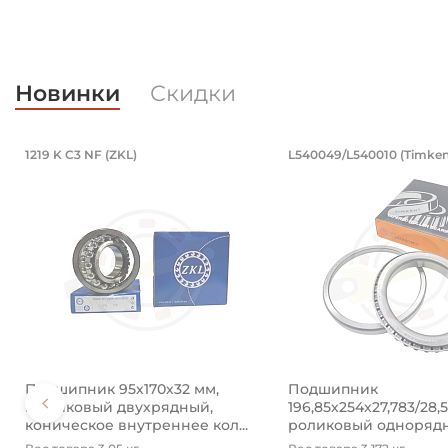
Новинки
Скидки
Подшипник 95х170х32 мм, шариковы
Подшипник 19
1219 K C3 NF (ZKL)
L540049/L540010 (Timken
Подшипник 95х170х32 мм, шариковый двухрядный, к
Подшипник 196,85х2
Подшипник 95х170х32 мм,
Подшипник
шариковый двухрядный,
196,85х254х27,783/28,
коническое внутреннее кол...
роликовый одноряд
конический ...