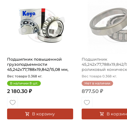
Подшипник повышенной
Подшипник
грузоподъемности
45,242х77,788х19,842/1
45,242х77,788х19,842/15,08 мм,
роликовый коническ
ро...
45...
Вес товара 0.368 кг.
Вес товара 0.368 кг.
В наличии
8
шт.
Нет в наличии
2 180.30 ₽
877.50 ₽
В корзину
В корзин