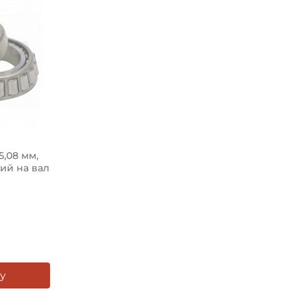
Ширина в сборе (Монтажн
Тип посадочного отверсти
Тип наружного кольца:
Вид уплотнения:
Способ фиксации на вал:
5,08 мм,
ий на вал
Смазка:
Страна происхождения:
у