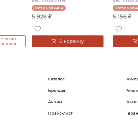
Вес товара 0.13 кг.
Вес товара 2.
Нет в наличии
Нет в нали
5 928 ₽
5 156 ₽
оказать
В корзину
аналоги
Каталог
Комп
Бренды
Рекв
Акции
Конта
Прайс-лист
Гара