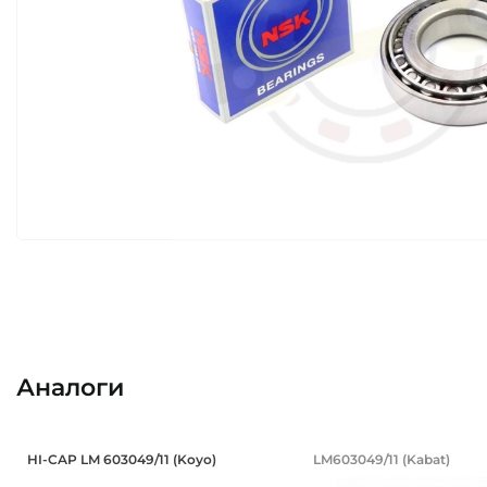
Аналоги
Подшипник повышенной грузоподъем
Подшипник 45
HI-CAP LM 603049/11 (Koyo)
LM603049/11 (Kabat)
Подшипник повышенной грузоподъемности HI-CAP LM 6
Подшипник LM603049