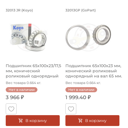
Подшипник 65х100х23/17,5 мм, кониче
Подшипник 65х100х
32013 JR (Koyo)
32013GP (GoPart)
Тип посадочного отверстия на вал:
Подшипник 32013 JR Koyo конический роликовый однорядный
Подшипник 32013GP GoPart к
Круг
Тип наружного кольца:
Цилиндрическое
Вид уплотнения:
Без уплотнения
Подшипник 65х100х23/17,5
Подшипник 65х100х23 мм,
Смазка:
мм, конический
конический роликовый
Возможность дополнительной смазки
роликовый однорядный
однорядный на вал 65 мм.
на вал 65 ...
А...
Вес товара 0.664 кг.
Вес товара 0.664 кг.
Страна происхождения:
Нет в наличии
Нет в наличии
Германия
3 966 ₽
1 999.40 ₽
В корзину
В корзину