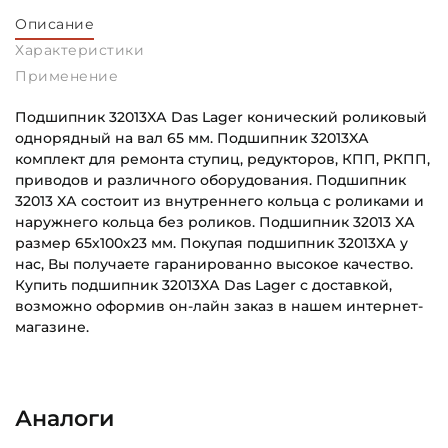
Описание
Характеристики
Применение
Подшипник 32013XА Das Lager конический роликовый
однорядный на вал 65 мм. Подшипник 32013XА
комплект для ремонта ступиц, редукторов, КПП, РКПП,
приводов и различного оборудования. Подшипник
32013 XА состоит из внутреннего кольца с роликами и
наружнего кольца без роликов. Подшипник 32013 XА
размер 65х100х23 мм. Покупая подшипник 32013XА у
нас, Вы получаете гаранированно высокое качество.
Купить подшипник 32013XА Das Lager с доставкой,
возможно оформив он-лайн заказ в нашем интернет-
магазине.
Внутренний диаметр (d):
Основное назначение:
65 мм
Универсального назначения
Аналоги
Наружный диаметр (D):
Категория:
100 мм
Автомобильная