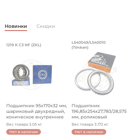
Новинки
Скидки
Подшипник 95х170х32 мм, шариковый 
Подшипник 196,85х
L540049/L540010
1219 K C3 NF (ZKL)
5
(Timken)
Подшипник 95х170х32 мм, шариковый двухрядный, кони
Подшипник 196,85х254х27,78
П
Подшипник 95х170х32 мм,
Подшипник
П
шариковый двухрядный,
196,85х254х27,783/28,575
ш
коническое внутреннее
мм, роликовый
у
кол...
однорядный конический
8
Вес товара 3.05 кг.
Вес товара 3.172 кг.
В
...
Нет в наличии
Нет в наличии