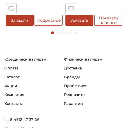
Установлен бандаж:
Otico
Показать
е
Заказать
Подробнее
Заказать
аналоги
Установленный бандаж, артикул:
012515.00 (Otico)
Установлен подшипник:
FKL
Юридическим лицам
Физическим лицам
Установленный подшипник, артикул:
Оплата
Доставка
SL5203.B-2T (FKL)
Каталог
Бренды
Страна происхождения:
Акции
Прайс-лист
Франция
Компания
Реквизиты
Контакты
Гарантии
8-4912-47-37-06