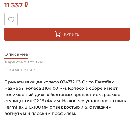
11 337 ₽
Купить
Описание
Характеристики
Применение
Прикатывающее колесо 024772.03 Otico Farmflex.
Размеры колеса 310x100 мм. Колесо в сборе имеет
полимерный диск с болтовым креплением, размер
ступицы тип C2 16х44 мм. На колесе установлена шина
Farmflex 310x100 мм с твердостью 71S, с гладким
вогнутым и плоским профилем.
Диаметр бандажа, мм:
Основное назначение:
100
Для сельскохозяйственной техники