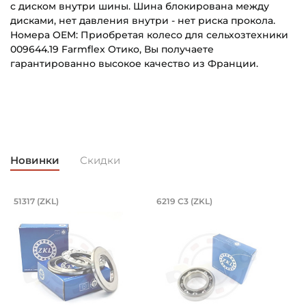
с диском внутри шины. Шина блокирована между
дисками, нет давления внутри - нет риска прокола.
Номера OEM: Приобретая колесо для сельхозтехники
009644.19 Farmflex Отико, Вы получаете
гарантированно высокое качество из Франции.
Диаметр бандажа, мм:
Основное назначение:
380
Для сельскохозяйственной техники
Ширина бандажа, мм:
Категория:
65
Сельскохозяйственная
Новинки
Скидки
Твердость бандажа:
Для сельхозтехники:
50s
Pottinger
, оцинкованный. Артикул 94840 (Kram
х35/23 мм, шарнирный на вал 35 мм. Ар
Подшипник 85х150х49 мм, шариковый 
Подшипник 95х170х
L
51317 (ZKL)
6219 C3 (ZKL)
(
оцинкованный.
змером 35х62х35/23 мм. Артикул GEH 35 ES 2RS (PDT).
Подшипник 85х150х49 мм, шариковый однорядный упор
Подшипник 95х170х32 мм, ша
П
Обозначение профиля бандажа:
Гладкий L
Конфигурация диска колеса:
Металлический, M