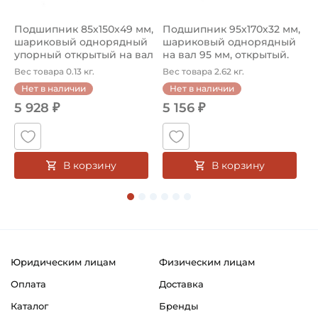
Обозначение конфигурации диска колеса:
Металлические моноблочные, MM
Подшипник 85х150х49 мм,
Подшипник 95х170х32 мм,
П
5
шариковый однорядный
шариковый однорядный
2
Вид профиля бандажа:
упорный открытый на вал
на вал 95 мм, открытый.
р
Гладкий L
85...
Ар...
к
Вес товара 0.13 кг.
Вес товара 2.62 кг.
В
Нет в наличии
Нет в наличии
Страна происхождения:
5 928 ₽
5 156 ₽
Франция
В корзину
В корзину
Юридическим лицам
Физическим лицам
Оплата
Доставка
Каталог
Бренды