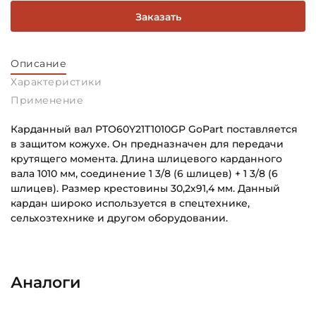
Заказать
Описание
Характеристики
Применение
Карданный вал PTO60Y21T1010GP GoPart поставляется
в защитом кожухе. Он предназначен для передачи
крутящего момента. Длина шлицевого карданного
вала 1010 мм, соединение 1 3/8 (6 шлицев) + 1 3/8 (6
шлицев). Размер крестовины 30,2х91,4 мм. Данный
кардан широко используется в спецтехнике,
сельхозтехнике и другом оборудовании.
Способ фиксации Соединения 1:
Основное назначение:
Автоматическая система фиксатора
Для сельскохозяйственной техники
Аналоги
Тип соединения 1:
Категория:
1 3/8" дюйма (6 шлицев)
Сельскохозяйственная