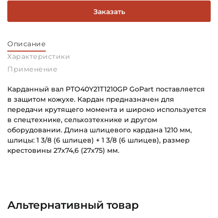
Заказать
Описание
Характеристики
Применение
Карданный вал PTO40Y21T1210GP GoPart поставляется
в защитом кожухе. Кардан предназначен для
передачи крутящего момента и широко используется
в спецтехнике, сельхозтехнике и другом
оборудовании. Длина шлицевого кардана 1210 мм,
шлицы: 1 3/8 (6 шлицев) + 1 3/8 (6 шлицев), размер
крестовины 27х74,6 (27х75) мм.
Способ фиксации Соединения 1:
Основное назначение:
Автоматическая система фиксатора
Для сельскохозяйственной техники
Тип соединения 1:
Категория:
Альтернативный товар
1 3/8" дюйма (6 шлицев)
Сельскохозяйственная