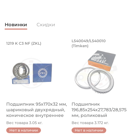
Новинки
Скидки
Подшипник 95х170х32 мм, шариковый 
Подшипник 196,85х
L540049/L540010
1219 K C3 NF (ZKL)
5
(Timken)
Подшипник 95х170х32 мм, шариковый двухрядный, кони
Подшипник 196,85х254х27,78
П
Подшипник 95х170х32 мм,
Подшипник
П
шариковый двухрядный,
196,85х254х27,783/28,575
ш
коническое внутреннее
мм, роликовый
у
кол...
однорядный конический
8
Вес товара 3.05 кг.
Вес товара 3.172 кг.
В
...
Нет в наличии
Нет в наличии
5