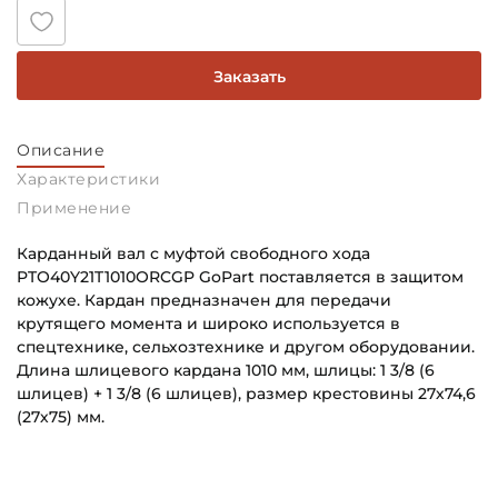
Заказать
Описание
Характеристики
Применение
Карданный вал с муфтой свободного хода
PTO40Y21T1010ORCGP GoPart поставляется в защитом
кожухе. Кардан предназначен для передачи
крутящего момента и широко используется в
спецтехнике, сельхозтехнике и другом оборудовании.
Длина шлицевого кардана 1010 мм, шлицы: 1 3/8 (6
шлицев) + 1 3/8 (6 шлицев), размер крестовины 27х74,6
(27х75) мм.
Способ фиксации Соединения 1:
Основное назначение:
Автоматическая система фиксатора
Для сельскохозяйственной техники