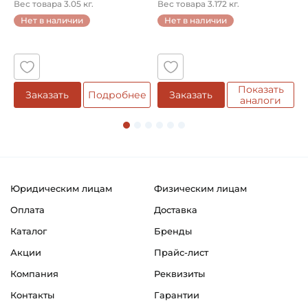
кол...
однорядный конический
8
Вес товара 3.05 кг.
Вес товара 3.172 кг.
В
...
Число оборотов в минуту максимальное:
Нет в наличии
Нет в наличии
1000 оборотов в минуту
5
Крестовина диаметр чашки :
27 мм
Показать
Заказать
Подробнее
Заказать
аналоги
Крестовина расстояние по креплению :
74,60 мм
Тип крепления крестовины:
Внешние стопорные кольца
Юридическим лицам
Физическим лицам
Смазка:
Оплата
Доставка
Возможность дополнительной смазки
Каталог
Бренды
Классификация завода - производителя:
Акции
Прайс-лист
PTO 40
Компания
Реквизиты
Страна происхождения:
Контакты
Гарантии
Голландия