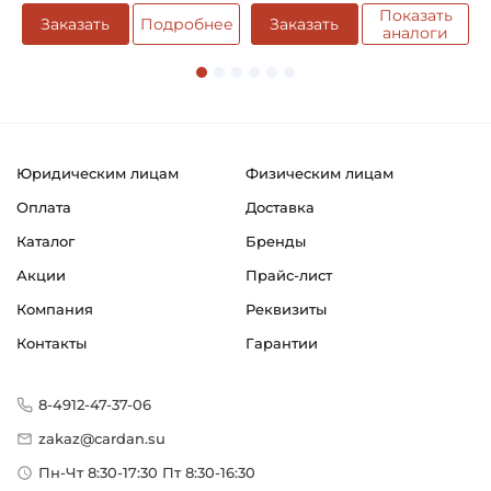
144 мм
Показать
е
Заказать
Подробнее
Заказать
аналоги
Тип крепления крестовины:
Внешние стопорные кольца
Смазка:
Возможность дополнительной смазки
Юридическим лицам
Физическим лицам
Классификация завода - производителя:
Оплата
Доставка
Карданные валы для промышленного обрудования
Каталог
Бренды
Страна происхождения:
Акции
Прайс-лист
Россия
Компания
Реквизиты
Контакты
Гарантии
8-4912-47-37-06
zakaz@cardan.su
Пн-Чт 8:30-17:30 Пт 8:30-16:30