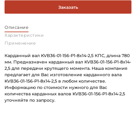
Заказать
Описание
Характеристики
Применение
Карданный вал KVB36-01-156-P1-8x14-2,5 КПС, длина 780
мм. Предназначен карданный вал KVB36-01-156-P1-8x14-
2,5 для передачи крутящего момента. Наша компания
предлагает для Вас изготовление карданного вала
KVB36-01-156-P1-8x14-2,5 в любом количестве.
Информацию по стоимости нужного для Вас
количества карданных валов KVB36-01-156-P1-8x14-2,5
уточняйте по запросу.
Способ фиксации Соединения 1:
Основное назначение:
Болты
Для промышленного оборудования
Тип соединения 1:
Категория: