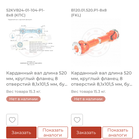
1:
Промышленная
101,5 мм
Карданный вал длина 520 мм, круглый
Карданный вал длин
52KVB24-01-104-P1-
B120.01.520.P1-8x8
8x8 (КПС)
(FKL)
Карданный вал длина 520 мм, круглый фланец 8 отверстий 
Карданный вал B120.01.520.P
Тип соединения 1:
Фланец круглый на 8 отверстий
Способ фиксации Соединения 2:
Болты
Диаметр по центру крепежных отверстий соединения
2:
Карданный вал длина 520
Карданный вал длина 520
101,5 мм
мм, круглый фланец 8
мм, круглый фланец 8
отверстий 8,1x101,5 мм, бу...
отверстий 8,1x101,5 мм, бу...
Тип соединения 2:
Вес товара 15.3 кг.
Вес товара 15.3 кг.
Фланец круглый на 8 отверстий
Нет в наличии
Нет в наличии
Длина в сжатом состоянии по центрам крестовин:
400 мм
Длина в сжатом состоянии по концам вилок:
Показать
Показать
Заказать
Заказать
520 мм
аналоги
аналоги