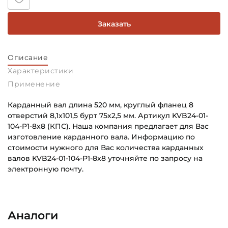
Заказать
Описание
Характеристики
Применение
Карданный вал длина 520 мм, круглый фланец 8
отверстий 8,1x101,5 бурт 75х2,5 мм. Артикул KVB24-01-
104-P1-8x8 (КПС). Наша компания предлагает для Вас
изготовление карданного вала. Информацию по
стоимости нужного для Вас количества карданных
валов KVB24-01-104-P1-8x8 уточняйте по запросу на
электронную почту.
Способ фиксации Соединения 1:
Основное назначение:
Болты
Для промышленного оборудования
Аналоги
Диаметр по центру крепежных отверстий соединения
Категория: