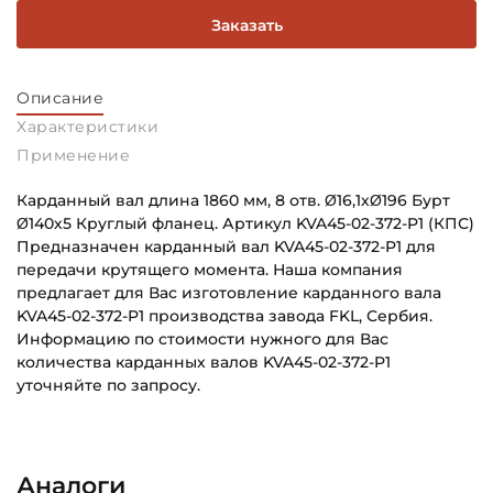
Заказать
Описание
Характеристики
Применение
Карданный вал длина 1860 мм, 8 отв. Ø16,1хØ196 Бурт
Ø140х5 Круглый фланец. Артикул KVA45-02-372-P1 (КПС)
Предназначен карданный вал KVA45-02-372-P1 для
передачи крутящего момента. Наша компания
предлагает для Вас изготовление карданного вала
KVA45-02-372-P1 производства завода FKL, Сербия.
Информацию по стоимости нужного для Вас
количества карданных валов KVA45-02-372-P1
уточняйте по запросу.
Способ фиксации Соединения 1:
Основное назначение:
Болты
Для промышленного оборудования
Аналоги
Диаметр по центру крепежных отверстий соединения
Категория: