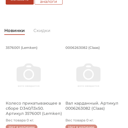
18000 Nm
аналоги
Число оборотов в минуту максимальное:
300 оборотов в минуту
Новинки
Скидки
Смазка:
Возможность дополнительной смазки
Колесо прикатывающее в сборе D340/
Вал карданный. Арт
3576001 (Lemken)
0006263082 (Claas)
1
Страна происхождения:
Колесо прикатывающее в сборе D340/13x50. Артикул 357
Вал карданный 0006263082 C
П
Россия
Колесо прикатывающее в
Вал карданный. Артикул
П
сборе D340/13x50.
0006263082 (Claas)
ш
Артикул 3576001 (Lemken)
к
к
Вес товара 0 кг.
Вес товара 0 кг.
В
Нет в наличии
Нет в наличии