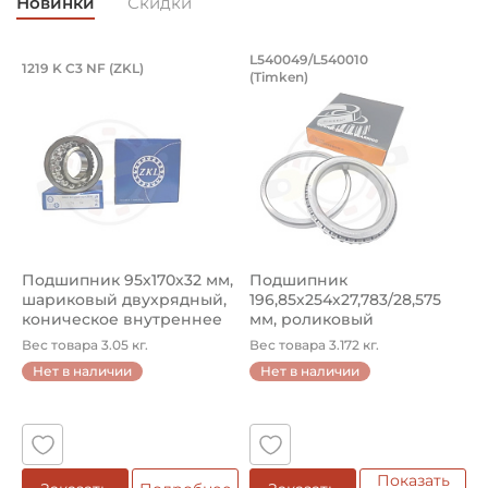
Новинки
Скидки
Смазка:
Возможность дополнительной смазки
Подшипник 95х170х32 мм, шариковый 
Подшипник 196,85х
L540049/L540010
1219 K C3 NF (ZKL)
5
(Timken)
Подшипник 95х170х32 мм, шариковый двухрядный, кони
Подшипник 196,85х254х27,78
П
Классификация завода - производителя:
Карданные валы для промышленного обрудования
Страна происхождения:
Сербия
Подшипник 95х170х32 мм,
Подшипник
П
шариковый двухрядный,
196,85х254х27,783/28,575
ш
коническое внутреннее
мм, роликовый
у
кол...
однорядный конический
8
Вес товара 3.05 кг.
Вес товара 3.172 кг.
В
...
Нет в наличии
Нет в наличии
5
Показать