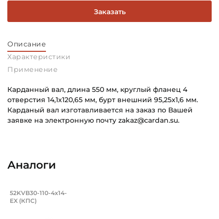
Заказать
Описание
Характеристики
Применение
Карданный вал, длина 550 мм, круглый фланец 4
отверстия 14,1х120,65 мм, бурт внешний 95,25x1,6 мм.
Карданый вал изготавливается на заказ по Вашей
заявке на электронную почту zakaz@cardan.su.
Способ фиксации Соединения 1:
Основное назначение:
Болты
Универсального назначения
Аналоги
Тип соединения 1:
Категория:
Фланец круглый на 4 отверстия
Промышленная
Карданный вал, длина 550 мм, круглый
52KVB30-110-4х14-
Способ фиксации Соединения 2:
Для промышленности:
EX (КПС)
Карданный вал 52KVB30-110-4х14-EX (КПС). Длина 550 мм,
Болты
Карданый вал колосникового грохота Метсо VG645