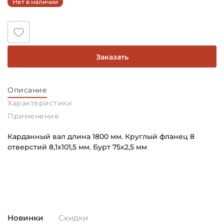
Нет в наличии
Заказать
Описание
Характеристики
Применение
Карданный вал длина 1800 мм. Круглый фланец 8
отверстий 8,1x101,5 мм. Бурт 75х2,5 мм
Способ фиксации Соединения 1:
Основное назначение:
Болты
Для промышленного оборудования
Диаметр по центру крепежных отверстий соединения
Категория:
1:
Промышленная
101,5 мм
Новинки
Скидки