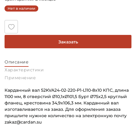
Нет в наличии
Заказать
Описание
Характеристики
Применение
Карданный вал 52KVA24-02-220-P1-L110-8x10 КПС, длина
1100 мм, 8 отверстий Ø10,1хØ101,5 Бурт Ø75х2,5 круглый
фланец, крестовина 34,9х106,3 мм. Карданный вал
изготавливается на заказ. Для оформления заказа
пришлите нужное количество на электронную почту
zakaz@cardan.su
Способ фиксации Соединения 1:
Основное назначение: