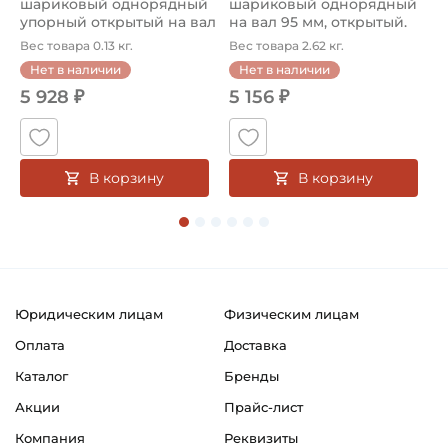
шариковый однорядный
шариковый однорядный
2
упорный открытый на вал
на вал 95 мм, открытый.
р
85...
Ар...
к
Вес товара 0.13 кг.
Вес товара 2.62 кг.
В
Нет в наличии
Нет в наличии
5 928 ₽
5 156 ₽
В корзину
В корзину
Юридическим лицам
Физическим лицам
Оплата
Доставка
Каталог
Бренды
Акции
Прайс-лист
Компания
Реквизиты