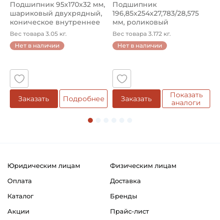
Подшипник 95х170х32 мм,
Подшипник
П
шариковый двухрядный,
196,85х254х27,783/28,575
ш
коническое внутреннее
мм, роликовый
у
кол...
однорядный конический
8
Вес товара 3.05 кг.
Вес товара 3.172 кг.
В
...
Нет в наличии
Нет в наличии
5
Показать
е
Заказать
Подробнее
Заказать
аналоги
Юридическим лицам
Физическим лицам
Оплата
Доставка
Каталог
Бренды
Акции
Прайс-лист