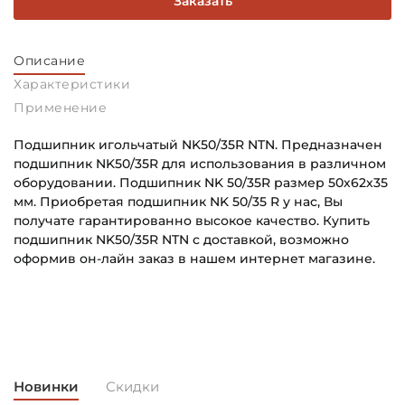
Заказать
Описание
Характеристики
Применение
Подшипник игольчатый NK50/35R NTN. Предназначен
подшипник NK50/35R для использования в различном
оборудовании. Подшипник NK 50/35R размер 50х62х35
мм. Приобретая подшипник NK 50/35 R у нас, Вы
получате гарантированно высокое качество. Купить
подшипник NK50/35R NTN с доставкой, возможно
оформив он-лайн заказ в нашем интернет магазине.
Внутренний диаметр (d):
Основное назначение:
50 мм
Универсального назначения
Наружный диаметр (D):
Категория:
62 мм
Промышленная
Новинки
Скидки
Ширина наружного кольца (С):