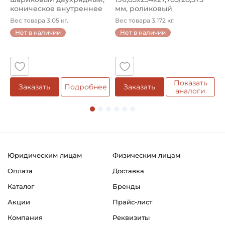
коническое внутреннее
мм, роликовый
у
кол...
однорядный конический
8
Вес товара 3.05 кг.
Вес товара 3.172 кг.
В
...
Нет в наличии
Нет в наличии
5
Показать
Заказать
Подробнее
Заказать
аналоги
Юридическим лицам
Физическим лицам
Оплата
Доставка
Каталог
Бренды
Акции
Прайс-лист
Компания
Реквизиты