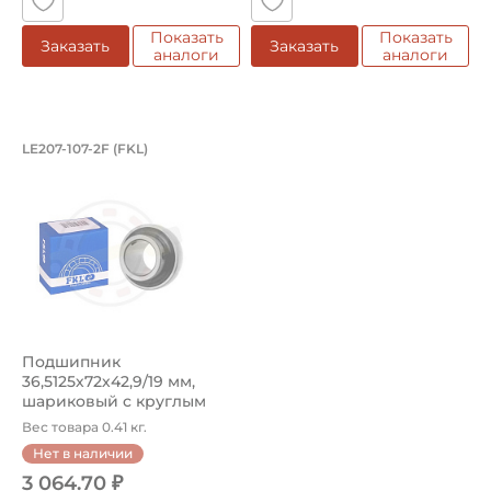
Показать
Показать
Заказать
Заказать
аналоги
аналоги
Подшипник 36,5125х72х42,9/19 мм, ша
LE207-107-2F (FKL)
Подшипник LE207-107-2F FKL шариковый с круглым отвер
Подшипник
36,5125х72х42,9/19 мм,
шариковый c круглым
отверстием на вал ...
Вес товара 0.41 кг.
Нет в наличии
3 064.70 ₽