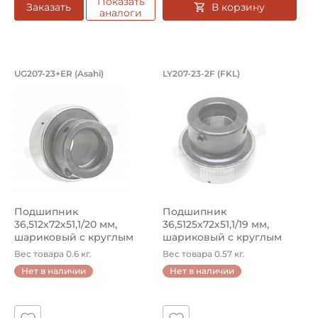
Показать
В корзину
Заказать
аналоги
Подшипник 36,512х72х51,1/20 мм, шар
Подшипник 36,5125х
UG207-23+ER (Asahi)
LY207-23-2F (FKL)
Подшипник UG207-23+ER Asahi, шариковый с круглым отв
Подшипник LY207-23-2F FKL ш
Подшипник
Подшипник
36,512х72х51,1/20 мм,
36,5125х72х51,1/19 мм,
шариковый с круглым
шариковый с круглым
отверстием на вал 3...
отверстием на вал ...
Вес товара 0.6 кг.
Вес товара 0.57 кг.
Нет в наличии
Нет в наличии