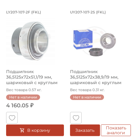
Подшипник 36,5125х72х51,1/19 мм, ша
Подшипник 36,5125х
LY207-107-2F (FKL)
UY207-107-2S (FKL)
Подшипник LY207-107-2F FKL шариковый с круглым отверс
Подшипник UY207-107-2S FKL
Подшипник
Подшипник
36,5125х72х51,1/19 мм,
36,5125х72х38,9/19 мм,
шариковый с круглым
шариковый c круглым
отверстием на вал ...
отверстием на вал ...
Вес товара 0.57 кг.
Вес товара 0.31 кг.
Нет в наличии
Нет в наличии
4 160.05 ₽
Показать
В корзину
Заказать
аналоги