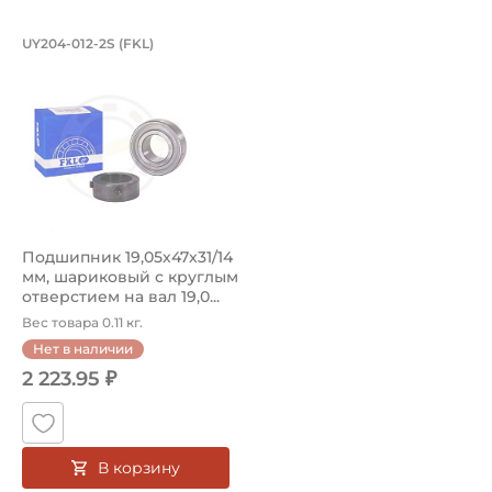
Подшипник 19,05х47х31/14 мм, шарико
UY204-012-2S (FKL)
Подшипник UY204-012-2S FKL шариковый с круглым отвер
Подшипник 19,05х47х31/14
мм, шариковый с круглым
отверстием на вал 19,0...
Вес товара 0.11 кг.
Нет в наличии
2 223.95 ₽
В корзину