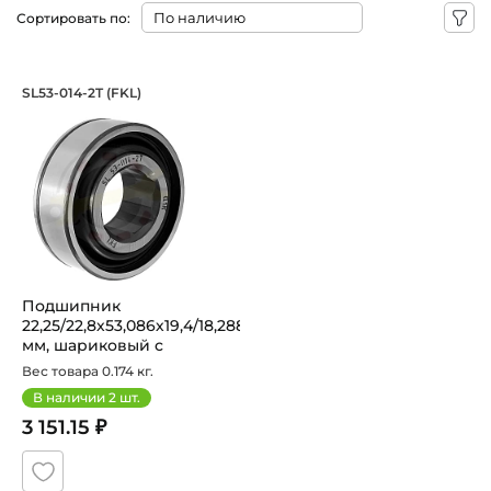
Сортировать по:
Подшипник 22,25/22,8х53,086х19,4/18
SL53-014-2T (FKL)
Шариковый Подшипник SL53-014-2T FKL с шестигранным о
Подшипник
22,25/22,8х53,086х19,4/18,288
мм, шариковый с
шестигранным от...
Вес товара 0.174 кг.
В наличии
2
шт.
3 151.15 ₽