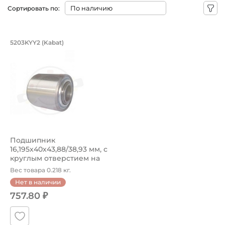
Сортировать по:
Подшипник 16,195х40х43,88/38,93 мм,
5203KYY2 (Kabat)
Подшипник 5203KYY2 Kabat - шариковый с круглым отверс
Подшипник
16,195х40х43,88/38,93 мм, с
круглым отверстием на
вал 16,195 ...
Вес товара 0.218 кг.
Нет в наличии
757.80 ₽