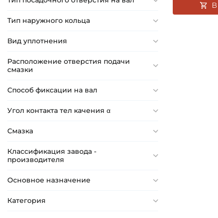
Тип посадочного отверстия на вал
В
37 мм
Тип наружного кольца
39 мм
40 мм
Вид уплотнения
51 мм
Расположение отверстия подачи
54 мм
смазки
Способ фиксации на вал
Угол контакта тел качения α
Смазка
Классификация завода -
производителя
Основное назначение
Категория