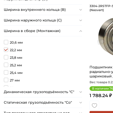
Подшип
3304-2RSTFP-
Ширина внутреннего кольца (B)
(Neovert)
Название: 
Ширина наружного кольца (С)
Ширина в сборе (Монтажная)
20,6 мм
22,2 мм
23,8 мм
25,2 мм
Подшипник 2
радиально-
25,4 мм
шариковый 
27 мм
ва...
Вес товара 0.22
30 мм
В наличии
76
Динамическая грузоподъёмность "C"
1 788.24 ₽
30,2 мм
Статическая грузоподъёмность "Сo"
33 мм
34,9 мм