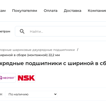
кам
Покупателям
Оплата
Доставка
Компани
метрам
упорные шариковые двухрядные подшипники
/
риной в сборе (монтажной) 22,2 мм
рядные подшипники с шириной в сбо
о: