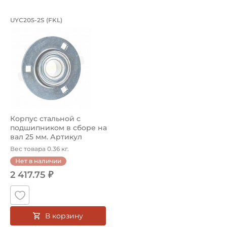
Корпус стальной с подшипником в сбо
UYC205-2S (FKL)
Корпус стальной с подшипником UYC205-2S FKL с круглым
Корпус стальной с
подшипником в сборе на
вал 25 мм. Артикул
UYC205-2S (...
Вес товара 0.36 кг.
Нет в наличии
2 417.75 ₽
В корзину