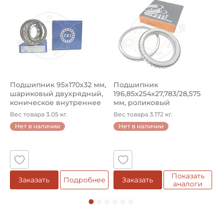
Подшипник 95х170х32 мм,
Подшипник
П
шариковый двухрядный,
196,85х254х27,783/28,575
ш
коническое внутреннее
мм, роликовый
у
кол...
однорядный конический
8
Вес товара 3.05 кг.
Вес товара 3.172 кг.
В
...
Нет в наличии
Нет в наличии
5
Показать
Заказать
Подробнее
Заказать
аналоги