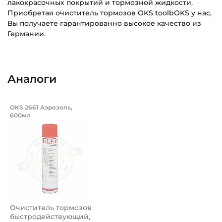
лакокрасочных покрытий и тормозной жидкости.
Приобретая очиститель тормозов OKS toolbOKS у нас,
Вы получаете гарантированно высокое качество из
Германии.
Тип смазочного материала:
Основное назначение:
Продукты для технического обслуживания
Универсального назначения
Аналоги
Страна происхождения:
Категория:
Германия
Промышленная
Очиститель тормозов быстродействую
OKS 2661 Аэрозоль,
600мл
Очиститель тормозов OKS 2661 Аэрозоль объемом 600 м
Очиститель тормозов
быстродействующий,