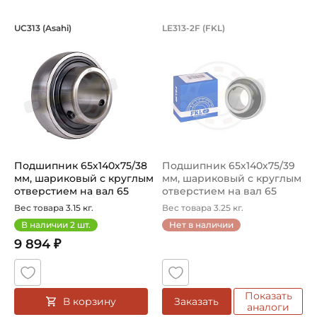
Подшипник 65х140х75/38 мм, шариков
Подшипник 65х140х
UC313 (Asahi)
LE313-2F (FKL)
Подшипник UC 313 Asahi, шариковый с круглым отверсти
Подшипник LE313-2F FKL шар
Подшипник 65х140х75/38
Подшипник 65х140х75/39
мм, шариковый с круглым
мм, шариковый с круглым
отверстием на вал 65
отверстием на вал 65
мм,...
мм,...
Вес товара 3.15 кг.
Вес товара 3.25 кг.
В наличии
2
шт.
Нет в наличии
9 894 ₽
Показать
В корзину
Заказать
аналоги