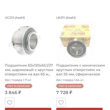
Подшипник 65х120х65,1/27 мм, шарико
Подшипник c конич
UC213 (Asahi)
UK311 (Asahi)
Подшипник UC213 Asahi, шариковый с круглым отверстием
Подшипник UK311 Asahi с ко
Подшипник 65х120х65,1/27
Подшипник c коническим
мм, шариковый с круглым
круглым отверстием на
отверстием на вал 65 м...
вал 55 мм, сферическое
нар...
Вес товара 1.71 кг.
Вес товара 1.64 кг.
Нет в наличии
Нет в наличии
3 846 ₽
7 728 ₽