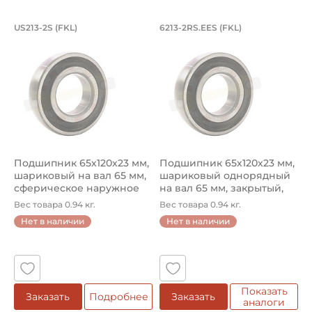
Подшипник 65х120х23 мм, шариковый 
Подшипник 65х120х
US213-2S (FKL)
6213-2RS.EES (FKL)
Подшипник US213-2S FKL на вал 65 мм, со сферическим на
Подшипник 6213-2RS.EES FKL 
Подшипник 65х120х23 мм,
Подшипник 65х120х23 мм,
шариковый на вал 65 мм,
шариковый однорядный
сферическое наружное
на вал 65 мм, закрытый,
ко...
сф...
Вес товара 0.94 кг.
Вес товара 0.94 кг.
Нет в наличии
Нет в наличии
Показать
Заказать
Подробнее
Заказать
аналоги