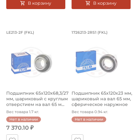
В корзину
В корзину
Подшипник 65х120х68,3/27 мм, шарик
Подшипник 65х120х
LE213-2F (FKL)
1726213-2RS1 (FKL)
Подшипник LE213-2F FKL шариковый с круглым отверстием
Подшипник 1726213-2RS1 FKL 
Подшипник 65х120х68,3/27
Подшипник 65х120х23 мм,
мм, шариковый с круглым
шариковый на вал 65 мм,
отверстием на вал 65 м...
сферическое наружное
ко...
Вес товара 1.7 кг.
Вес товара 0.94 кг.
Нет в наличии
Нет в наличии
7 370.10 ₽