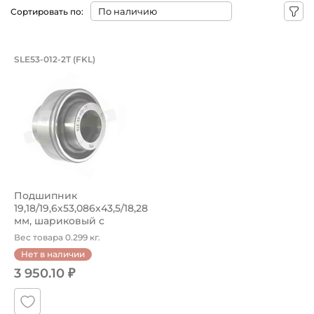
Сортировать по:
Подшипник 19,18/19,6х53,086х43,5/18
SLE53-012-2T (FKL)
Усиленный подшипник SLE53-012-2T FKL c шестигранным 
Подшипник
19,18/19,6х53,086х43,5/18,28
мм, шариковый c
шестигранным отв...
Вес товара 0.299 кг.
Нет в наличии
3 950.10 ₽