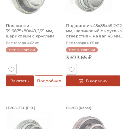
Подшипник
Подшипник 45х85х49,2/22
39,6875х80х49,2/21 мм,
мм, шариковый с круглым
шариковый с круглым
отверстием на вал 45 мм...
отверстием на вал ...
Вес товара 0.62 кг.
Вес товара 0.65 кг.
Нет в наличии
Нет в наличии
3 673.65 ₽
В корзину
Заказать
Подробнее
Подшипник усиленный 40х80х49,2/21 
Подшипник 40х80х4
LE208-2T.L (FKL)
UC208 (Kabat)
Подшипник усиленный LE208-2T.L FKL, шариковый с кру
Подшипник шариковый UC208 