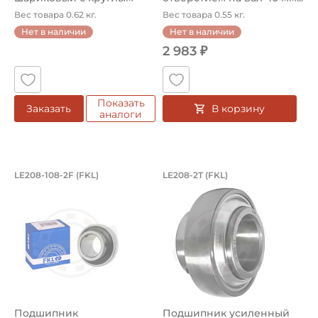
отверстием на вал 38,...
Вес товара 0.62 кг.
Вес товара 0.55 кг.
Нет в наличии
Нет в наличии
2 983 ₽
Показать
В корзину
Заказать
аналоги
Подшипник 38,1х80х49,2/21 мм, шарик
Подшипник усиленн
LE208-108-2F (FKL)
LE208-2T (FKL)
Подшипник LE208-108-2F FKL шариковый с круглым отвер
Усиленный шариковый Подшип
Подшипник
Подшипник усиленный