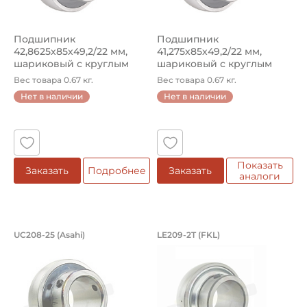
Подшипник
Подшипник
42,8625х85х49,2/22 мм,
41,275х85х49,2/22 мм,
шариковый с круглым
шариковый с круглым
отверстием на вал ...
отверстием на вал 4...
Вес товара 0.67 кг.
Вес товара 0.67 кг.
Нет в наличии
Нет в наличии
Показать
Заказать
Подробнее
Заказать
аналоги
Подшипник 39,6875х80х49,2/21 мм, ш
Подшипник 45х85х4
UC208-25 (Asahi)
LE209-2T (FKL)
Подшипник UC208-25 Asahi, шариковый с круглым отверс
Подшипник LE209-2T FKL, уси