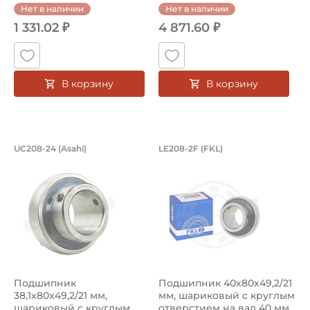
отверстием...
Нет в наличии
Нет в наличии
1 331.02 ₽
4 871.60 ₽
В корзину
В корзину
Подшипник 38,1х80х49,2/21 мм, шарик
Подшипник 40х80х4
UC208-24 (Asahi)
LE208-2F (FKL)
Корпусной подшипник UC208-24 Asahi шариковый с круг
Подшипник LE208-2F FKL шар
Подшипник
Подшипник 40х80х49,2/21
38,1х80х49,2/21 мм,
мм, шариковый с круглым
шариковый с круглым
отверстием на вал 40 мм...