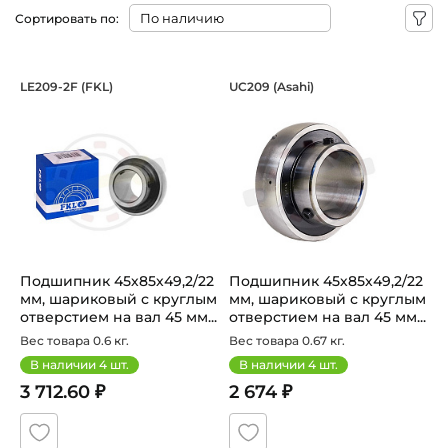
Сортировать по:
Подшипник 45х85х49,2/22 мм, шарико
Подшипник 45х85х4
LE209-2F (FKL)
UC209 (Asahi)
Подшипник LE209-2F FKL шариковый с круглым отверстием
Подшипник UC209 Asahi, шари
Подшипник 45х85х49,2/22
Подшипник 45х85х49,2/22
мм, шариковый с круглым
мм, шариковый с круглым
отверстием на вал 45 мм...
отверстием на вал 45 мм...
Вес товара 0.6 кг.
Вес товара 0.67 кг.
В наличии
4
шт.
В наличии
4
шт.
3 712.60 ₽
2 674 ₽