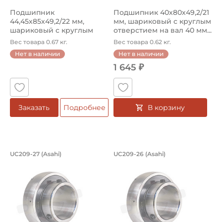
Подшипник
Подшипник 40х80х49,2/21
44,45х85х49,2/22 мм,
мм, шариковый с круглым
шариковый с круглым
отверстием на вал 40 мм...
отверстием на вал 44...
Вес товара 0.67 кг.
Вес товара 0.62 кг.
Нет в наличии
Нет в наличии
1 645 ₽
В корзину
Заказать
Подробнее
Подшипник 42,8625х85х49,2/22 мм, ша
Подшипник 41,275х8
UC209-27 (Asahi)
UC209-26 (Asahi)
Подшипник UC209-27 Asahi, шариковый с круглым отвер
Подшипник UC209-26 Asahi, 