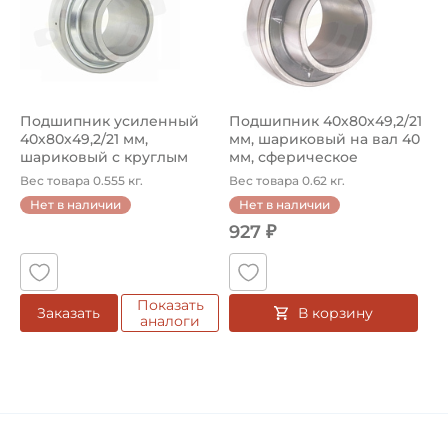
Подшипник усиленный
Подшипник 40х80х49,2/21
40х80х49,2/21 мм,
мм, шариковый на вал 40
шариковый с круглым
мм, сферическое
отверстием на...
наружно...
Вес товара 0.555 кг.
Вес товара 0.62 кг.
Нет в наличии
Нет в наличии
927 ₽
Показать
В корзину
Заказать
аналоги