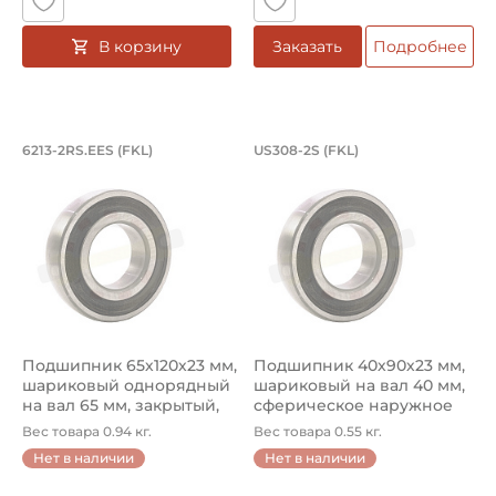
В корзину
Заказать
Подробнее
Подшипник 65х120х23 мм, шариковый 
Подшипник 40х90х2
6213-2RS.EES (FKL)
US308-2S (FKL)
Подшипник 6213-2RS.EES FKL шариковый на вал 65 мм. Под
Подшипник US308-2S FKL шар
Подшипник 65х120х23 мм,
Подшипник 40х90х23 мм,
шариковый однорядный
шариковый на вал 40 мм,
на вал 65 мм, закрытый,
сферическое наружное
сф...
кол...
Вес товара 0.94 кг.
Вес товара 0.55 кг.
Нет в наличии
Нет в наличии