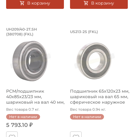
В корзину
В корзину
РСМ/подшипник 40х85х23/23 мм, шари
Подшипник 65х120х
UH209/40-2T.SH
US213-2S (FKL)
(380708) (FKL)
Подшипник UH209/40-2S.SH (380708) FKL, шариковый на
Подшипник US213-2S FKL на в
РСМ/подшипник
Подшипник 65х120х23 мм,
40х85х23/23 мм,
шариковый на вал 65 мм,
шариковый на вал 40 мм,
сферическое наружное
цилиндрическое на...
ко...
Вес товара 0.7 кг.
Вес товара 0.94 кг.
Нет в наличии
Нет в наличии
5 793.10 ₽