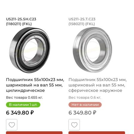
Подшипник 55х100х23 мм, шариковый н
Подшипник 55х100х
US211-2S.SH.C23
US211-2S.T.C23
(1180211) (FKL)
(1580211) (FKL)
Подшипник US211-2S.SH.C23 (1180211) FKL шариковый Y-
Шариковый Подшипник US211-
Подшипник 55х100х23 мм,
Подшипник 55х100х23 мм,
шариковый на вал 55 мм,
шариковый на вал 55 мм,
цилиндрическое
сферическое наружное
наружное...
ко...
Вес товара 0.655 кг.
Вес товара 0.6 кг.
В наличии
1
шт.
Нет в наличии
6 349.80 ₽
6 349.80 ₽