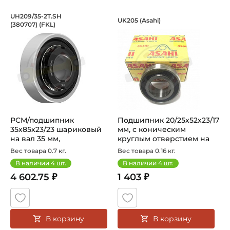
РСМ/подшипник 35х85х23/23 шариковы
Подшипник 20/25х5
UH209/35-2T.SH
UK205 (Asahi)
(380707) (FKL)
Подшипник UH209/35-2S.SH (380707) FKL, шариковый на 
Подшипник UK205 Asahi с ко
РСМ/подшипник
Подшипник 20/25х52х23/17
35х85х23/23 шариковый
мм, с коническим
на вал 35 мм,
круглым отверстием на
цилиндрическое
вал 20/...
Вес товара 0.7 кг.
Вес товара 0.16 кг.
наружн...
В наличии
4
шт.
В наличии
4
шт.
4 602.75 ₽
1 403 ₽
В корзину
В корзину