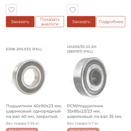
Показать
Заказать
Заказать
Подробнее
аналоги
Подшипник 40х90х23 мм, шариковый о
РСМ/подшипник 35х
UH209/35-2S.SH
6308-2RS.EES (FKL)
(380707) (FKL)
Подшипник 6308-2RS.EES FKL шариковый на вал 40 мм. П
Подшипник UH209/35-2S.SH (
Подшипник 40х90х23 мм,
РСМ/подшипник
шариковый однорядный
35х85х23/23 мм,
на вал 40 мм, закрытый,
шариковый на вал 35 мм,
сфе...
цилиндрическое на...
Вес товара 0.55 кг.
Вес товара 0.7 кг.
Нет в наличии
Нет в наличии