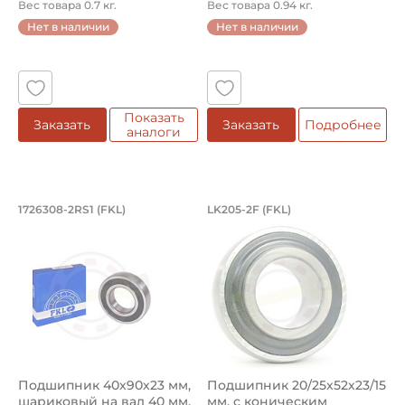
цилиндрическое на...
ко...
Вес товара 0.7 кг.
Вес товара 0.94 кг.
Нет в наличии
Нет в наличии
Показать
Заказать
Заказать
Подробнее
аналоги
Подшипник 40х90х23 мм, шариковый н
Подшипник 20/25х5
1726308-2RS1 (FKL)
LK205-2F (FKL)
Подшипник 1726308-2RS1 FKL шариковый на вал 40 мм. П
Подшипник LK205-2F FKL c к
Подшипник 40х90х23 мм,
Подшипник 20/25х52х23/15
шариковый на вал 40 мм,
мм, c коническим