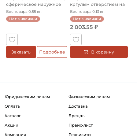
сферическое наружное
кргулым отверстием на
кол...
вал 20/...
Вес товара 0.55 кг.
Вес товара 0.13 кг.
Нет в наличии
Нет в наличии
2 003.55 ₽
В корзину
Заказать
Подробнее
Юридическим лицам
Физическим лицам
Оплата
Доставка
Каталог
Бренды
Акции
Прайс-лист
Компания
Реквизиты