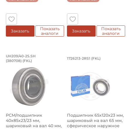
Показать
Показать
Заказать
Заказать
аналоги
аналоги
РСМ/подшипник 40х85х23/23 мм, шари
Подшипник 65х120х
UH209/40-2S.SH
1726213-2RS1 (FKL)
(380708) (FKL)
Подшипник UH209/40-2S.SH (380708) FKL, шариковый на
Подшипник 1726213-2RS1 FKL 
РСМ/подшипник
Подшипник 65х120х23 мм,
40х85х23/23 мм,
шариковый на вал 65 мм,
шариковый на вал 40 мм,
сферическое наружное